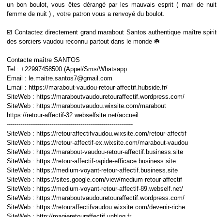
un bon boulot, vous êtes dérangé par les mauvais esprit ( mari de nuit
femme de nuit ) , votre patron vous a renvoyé du boulot.
☑️ Contactez directement grand marabout Santos authentique maître spirit
des sorciers vaudou reconnu partout dans le monde ☘️
Contacte maître SANTOS
Tel : +22997458500 (Appel/Sms/Whatsapp
Email : le.maitre.santos7@gmail.com
Email : https://marabout-vaudou-retour-affectif.hubside.fr/
SiteWeb : https://maraboutvaudouretouraffectif.wordpress.com/
SiteWeb : https://maraboutvaudou.wixsite.com/marabout
https://retour-affectif-32.webselfsite.net/accueil
-----------------------------------------------------------------
SiteWeb : https://retouraffectifvaudou.wixsite.com/retour-affectif
SiteWeb : https://retour-affectif-ex.wixsite.com/marabout-vaudou
SiteWeb : https://marabout-vaudou-retour-affectif.business.site
SiteWeb : https://retour-affectif-rapide-efficace.business.site
SiteWeb : https://medium-voyant-retour-affectif.business.site
SiteWeb : https://sites.google.com/view/medium-retour-affectif
SiteWeb : https://medium-voyant-retour-affectif-89.webself.net/
SiteWeb : https://maraboutvaudouretouraffectif.wordpress.com/
SiteWeb : https://retouraffectifvaudou.wixsite.com/devenir-riche
SiteWeb : http://magieretouraffectif.unblog.fr