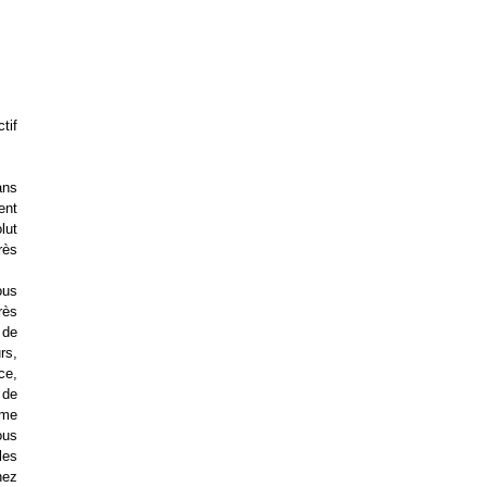
tif
ans
ent
lut
rès
ous
rès
 de
rs,
ce,
 de
ème
ous
les
hez