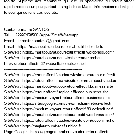
Maître Suprême des Marabouts qui est un spécialiste du retour affect
rapide reconnu un peu partout Il s’agit d’une Magie très ancienne dont je s
le seul qui détiens ces secrets.
Contacte maître SANTOS
Tel : +22997458500 (Appel/Sms/Whatsapp
Email : le.maitre.santos7@gmail.com
Email : https://marabout-vaudou-retour-affectif.hubside.fr/
SiteWeb : https://maraboutvaudouretouraffectif.wordpress.com/
SiteWeb : https://maraboutvaudou.wixsite.com/marabout
https://retour-affectif-32.webselfsite.net/accueil
-----------------------------------------------------------------
SiteWeb : https://retouraffectifvaudou.wixsite.com/retour-affectif
SiteWeb : https://retour-affectif-ex.wixsite.com/marabout-vaudou
SiteWeb : https://marabout-vaudou-retour-affectif.business.site
SiteWeb : https://retour-affectif-rapide-efficace.business.site
SiteWeb : https://medium-voyant-retour-affectif.business.site
SiteWeb : https://sites.google.com/view/medium-retour-affectif
SiteWeb : https://medium-voyant-retour-affectif-89.webself.net/
SiteWeb : https://maraboutvaudouretouraffectif.wordpress.com/
SiteWeb : https://retouraffectifvaudou.wixsite.com/devenir-riche
SiteWeb : http://magieretouraffectif.unblog.fr
Page Google : https://g.page/marabout-vaudou-retour-affectif