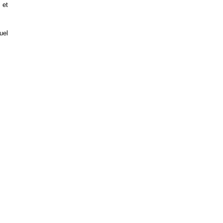
 et
uel