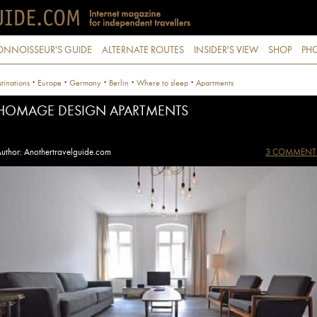
ONNOISSEUR'S GUIDE
ALTERNATE ROUTES
INSIDER'S VIEW
SHOP
PHO
·
·
·
·
·
tinations
Europe
Germany
Berlin
Where to sleep
Apartments
HOMAGE DESIGN APARTMENTS
uthor: Anothertravelguide.com
3 COMMENT