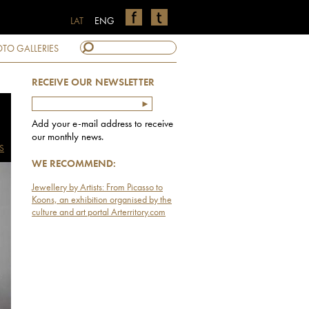
LAT
ENG
TO GALLERIES
RECEIVE OUR NEWSLETTER
Add your e-mail address to receive
our monthly news.
S
WE RECOMMEND:
Jewellery by Artists: From Picasso to
Koons, an exhibition organised by the
culture and art portal Arterritory.com