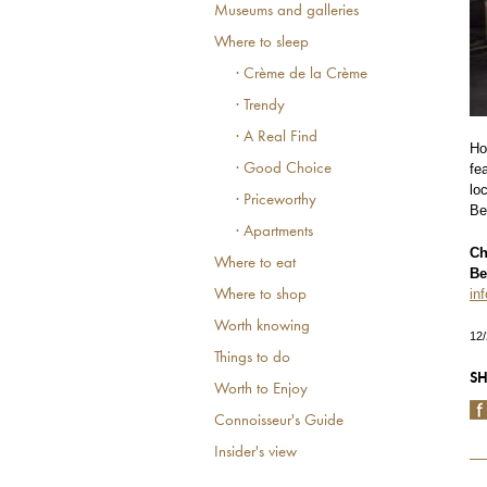
Museums and galleries
Where to sleep
· Crème de la Crème
· Trendy
· A Real Find
Ho
fe
· Good Choice
lo
· Priceworthy
Ber
· Apartments
Ch
Where to eat
Be
in
Where to shop
Worth knowing
12
Things to do
SH
Worth to Enjoy
Connoisseur's Guide
Insider's view