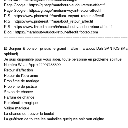
Page Google : https://g.page/marabout-vaudou-retour-affectif
Page Google : https://g.page/medium-voyant-retour-affectif
R.S : https://www.pinterest.fr/medium_voyant_retour_affectif
R.S : https://www.pinterest.fr/marabout_retour_affectif
R.S : https://www.linkedin.com/in/marabout-vaudou-retour-affectif
Blog : https://marabout-vaudou-retour-affectif.footeo.com
======================================================
☑️ Bonjour & bonsoir je suis le grand maître marabout Dah SANTOS (Mai
spirituel)
Je suis disponible pour vous aider, toute personne en problème spirituel
Numéro WhatsApp +22997458500
Retour d'affection
Retour de l'être aimé
Problème de mariage
Problème de justice
Savon de chance
Parfum de chance
Portefeuille magique
Valise magique
La chance de trouver le boulot
La guérison de toutes les maladies quelques soit son origine