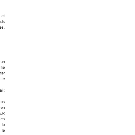
 et
nds
es.
 un
fié
ter
ite
l:
vos
 en
aux
les
 le
 le