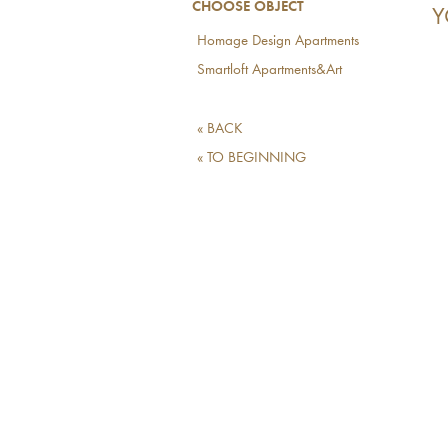
CHOOSE OBJECT
Y
Homage Design Apartments
Smartloft Apartments&Art
« BACK
« TO BEGINNING