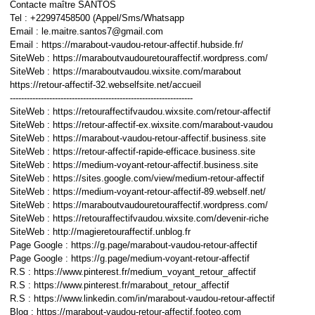
Contacte maître SANTOS
Tel : +22997458500 (Appel/Sms/Whatsapp
Email : le.maitre.santos7@gmail.com
Email : https://marabout-vaudou-retour-affectif.hubside.fr/
SiteWeb : https://maraboutvaudouretouraffectif.wordpress.com/
SiteWeb : https://maraboutvaudou.wixsite.com/marabout
https://retour-affectif-32.webselfsite.net/accueil
-----------------------------------------------------------------
SiteWeb : https://retouraffectifvaudou.wixsite.com/retour-affectif
SiteWeb : https://retour-affectif-ex.wixsite.com/marabout-vaudou
SiteWeb : https://marabout-vaudou-retour-affectif.business.site
SiteWeb : https://retour-affectif-rapide-efficace.business.site
SiteWeb : https://medium-voyant-retour-affectif.business.site
SiteWeb : https://sites.google.com/view/medium-retour-affectif
SiteWeb : https://medium-voyant-retour-affectif-89.webself.net/
SiteWeb : https://maraboutvaudouretouraffectif.wordpress.com/
SiteWeb : https://retouraffectifvaudou.wixsite.com/devenir-riche
SiteWeb : http://magieretouraffectif.unblog.fr
Page Google : https://g.page/marabout-vaudou-retour-affectif
Page Google : https://g.page/medium-voyant-retour-affectif
R.S : https://www.pinterest.fr/medium_voyant_retour_affectif
R.S : https://www.pinterest.fr/marabout_retour_affectif
R.S : https://www.linkedin.com/in/marabout-vaudou-retour-affectif
Blog : https://marabout-vaudou-retour-affectif.footeo.com