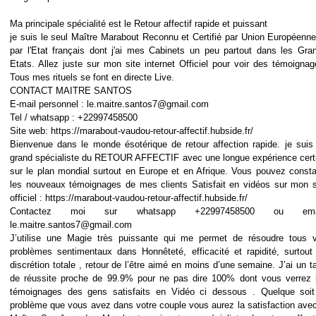
Ma principale spécialité est le Retour affectif rapide et puissant
je suis le seul Maître Marabout Reconnu et Certifié par Union Européenne
par l'Etat français dont j'ai mes Cabinets un peu partout dans les Gra
Etats. Allez juste sur mon site internet Officiel pour voir des témoignag
Tous mes rituels se font en directe Live.
CONTACT MAITRE SANTOS
E-mail personnel : le.maitre.santos7@gmail.com
Tel / whatsapp : +22997458500
Site web: https://marabout-vaudou-retour-affectif.hubside.fr/
Bienvenue dans le monde ésotérique de retour affection rapide. je suis
grand spécialiste du RETOUR AFFECTIF avec une longue expérience certi
sur le plan mondial surtout en Europe et en Afrique. Vous pouvez consta
les nouveaux témoignages de mes clients Satisfait en vidéos sur mon s
officiel : https://marabout-vaudou-retour-affectif.hubside.fr/
Contactez moi sur whatsapp +22997458500 ou emai
le.maitre.santos7@gmail.com
J’utilise une Magie très puissante qui me permet de résoudre tous 
problèmes sentimentaux dans Honnêteté, efficacité et rapidité, surtout
discrétion totale , retour de l’être aimé en moins d’une semaine. J’ai un t
de réussite proche de 99.9% pour ne pas dire 100% dont vous verrez 
témoignages des gens satisfaits en Vidéo ci dessous . Quelque soit
problème que vous avez dans votre couple vous aurez la satisfaction avec