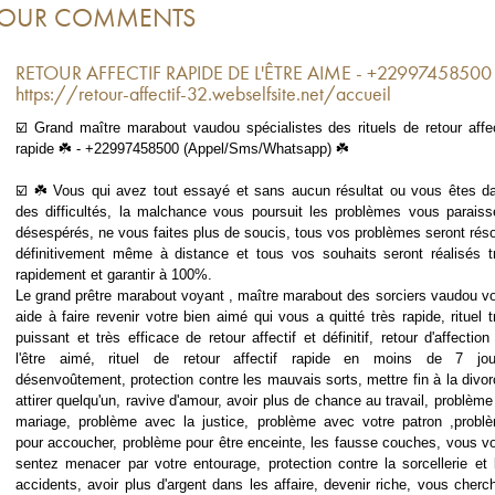
OUR COMMENTS
RETOUR AFFECTIF RAPIDE DE L'ÊTRE AIME - +22997458500
https://retour-affectif-32.webselfsite.net/accueil
☑️ Grand maître marabout vaudou spécialistes des rituels de retour affec
rapide ☘️ - +22997458500 (Appel/Sms/Whatsapp) ☘️
☑️ ☘️ Vous qui avez tout essayé et sans aucun résultat ou vous êtes d
des difficultés, la malchance vous poursuit les problèmes vous paraiss
désespérés, ne vous faites plus de soucis, tous vos problèmes seront réso
définitivement même à distance et tous vos souhaits seront réalisés t
rapidement et garantir à 100%.
Le grand prêtre marabout voyant , maître marabout des sorciers vaudou v
aide à faire revenir votre bien aimé qui vous a quitté très rapide, rituel t
puissant et très efficace de retour affectif et définitif, retour d'affection
l'être aimé, rituel de retour affectif rapide en moins de 7 jou
désenvoûtement, protection contre les mauvais sorts, mettre fin à la divor
attirer quelqu'un, ravive d'amour, avoir plus de chance au travail, problème
mariage, problème avec la justice, problème avec votre patron ,probl
pour accoucher, problème pour être enceinte, les fausse couches, vous v
sentez menacer par votre entourage, protection contre la sorcellerie et 
accidents, avoir plus d'argent dans les affaire, devenir riche, vous cherc