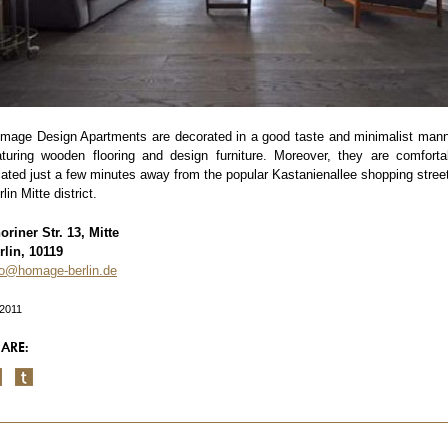
mage Design Apartments are decorated in a good taste and minimalist mann
aturing wooden flooring and design furniture. Moreover, they are comforta
cated just a few minutes away from the popular Kastanienallee shopping street
lin Mitte district.
oriner Str. 13, Mitte
rlin, 10119
fo@homage-berlin.de
/2011
ARE: