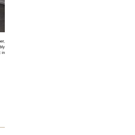
er,
bly
 in