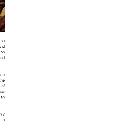
you
and
 on
and
nce
the
 of
has
 an
nly
 to