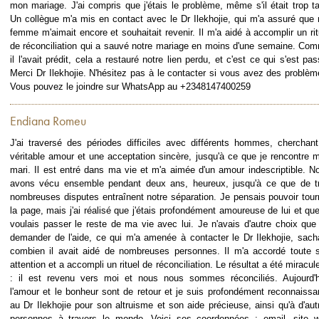
mon mariage. J'ai compris que j'étais le problème, même s'il était trop ta
Un collègue m'a mis en contact avec le Dr Ilekhojie, qui m'a assuré que
femme m'aimait encore et souhaitait revenir. Il m'a aidé à accomplir un rit
de réconciliation qui a sauvé notre mariage en moins d'une semaine. Co
il l'avait prédit, cela a restauré notre lien perdu, et c'est ce qui s'est pas
Merci Dr Ilekhojie. N'hésitez pas à le contacter si vous avez des problèm
Vous pouvez le joindre sur WhatsApp au +2348147400259
Endiana Romeu
J'ai traversé des périodes difficiles avec différents hommes, cherchant
véritable amour et une acceptation sincère, jusqu'à ce que je rencontre 
mari. Il est entré dans ma vie et m'a aimée d'un amour indescriptible. N
avons vécu ensemble pendant deux ans, heureux, jusqu'à ce que de t
nombreuses disputes entraînent notre séparation. Je pensais pouvoir tour
la page, mais j'ai réalisé que j'étais profondément amoureuse de lui et que
voulais passer le reste de ma vie avec lui. Je n'avais d'autre choix que
demander de l'aide, ce qui m'a amenée à contacter le Dr Ilekhojie, sach
combien il avait aidé de nombreuses personnes. Il m'a accordé toute 
attention et a accompli un rituel de réconciliation. Le résultat a été miracul
: il est revenu vers moi et nous nous sommes réconciliés. Aujourd'h
l'amour et le bonheur sont de retour et je suis profondément reconnaissa
au Dr Ilekhojie pour son altruisme et son aide précieuse, ainsi qu'à d'aut
personnes à travers le monde. Voici ses coordonnées : email, site 