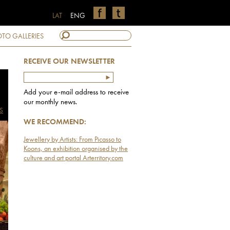
LAT
ENG
TO GALLERIES
RECEIVE OUR NEWSLETTER
Add your e-mail address to receive
our monthly news.
S
WE RECOMMEND:
Jewellery by Artists: From Picasso to
Koons, an exhibition organised by the
culture and art portal Arterritory.com