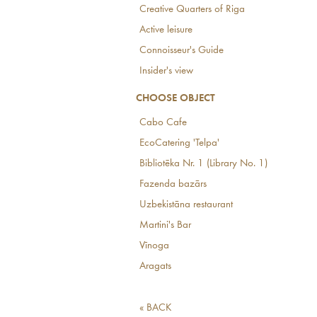
Creative Quarters of Riga
Active leisure
Connoisseur's Guide
Insider's view
CHOOSE OBJECT
Cabo Cafe
EcoCatering 'Telpa'
Bibliotēka Nr. 1 (Library No. 1)
Fazenda bazārs
Uzbekistāna restaurant
Martini's Bar
Vīnoga
Aragats
« BACK