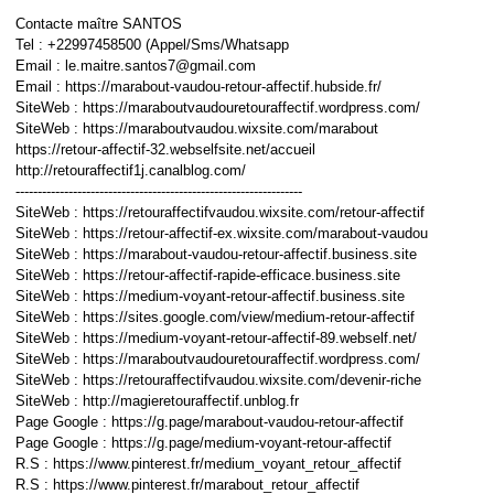
Contacte maître SANTOS
Tel : +22997458500 (Appel/Sms/Whatsapp
Email : le.maitre.santos7@gmail.com
Email : https://marabout-vaudou-retour-affectif.hubside.fr/
SiteWeb : https://maraboutvaudouretouraffectif.wordpress.com/
SiteWeb : https://maraboutvaudou.wixsite.com/marabout
https://retour-affectif-32.webselfsite.net/accueil
http://retouraffectif1j.canalblog.com/
-----------------------------------------------------------------
SiteWeb : https://retouraffectifvaudou.wixsite.com/retour-affectif
SiteWeb : https://retour-affectif-ex.wixsite.com/marabout-vaudou
SiteWeb : https://marabout-vaudou-retour-affectif.business.site
SiteWeb : https://retour-affectif-rapide-efficace.business.site
SiteWeb : https://medium-voyant-retour-affectif.business.site
SiteWeb : https://sites.google.com/view/medium-retour-affectif
SiteWeb : https://medium-voyant-retour-affectif-89.webself.net/
SiteWeb : https://maraboutvaudouretouraffectif.wordpress.com/
SiteWeb : https://retouraffectifvaudou.wixsite.com/devenir-riche
SiteWeb : http://magieretouraffectif.unblog.fr
Page Google : https://g.page/marabout-vaudou-retour-affectif
Page Google : https://g.page/medium-voyant-retour-affectif
R.S : https://www.pinterest.fr/medium_voyant_retour_affectif
R.S : https://www.pinterest.fr/marabout_retour_affectif