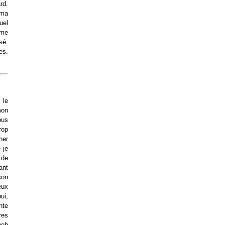
rd.
 ma
uel
mme
sé.
es.
 le
mon
ous
rop
ner
 je
 de
ant
son
eux
ui,
nte
res
web