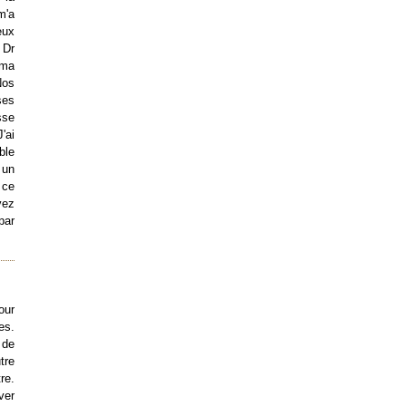
m'a
eux
 Dr
 ma
Nos
ses
sse
'ai
ble
 un
 ce
vez
par
our
es.
 de
tre
re.
ver