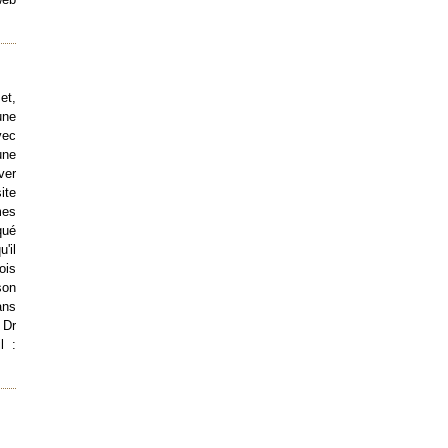
et,
une
vec
une
ver
ite
mes
qué
'il
ois
son
ans
 Dr
l :