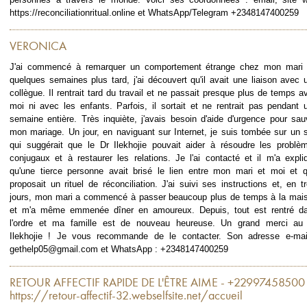
https://reconciliationritual.online et WhatsApp/Telegram +2348147400259
VERONICA
J'ai commencé à remarquer un comportement étrange chez mon mari 
quelques semaines plus tard, j'ai découvert qu'il avait une liaison avec 
collègue. Il rentrait tard du travail et ne passait presque plus de temps a
moi ni avec les enfants. Parfois, il sortait et ne rentrait pas pendant 
semaine entière. Très inquiète, j'avais besoin d'aide d'urgence pour sau
mon mariage. Un jour, en naviguant sur Internet, je suis tombée sur un s
qui suggérait que le Dr Ilekhojie pouvait aider à résoudre les problè
conjugaux et à restaurer les relations. Je l'ai contacté et il m'a expli
qu'une tierce personne avait brisé le lien entre mon mari et moi et qu
proposait un rituel de réconciliation. J'ai suivi ses instructions et, en tr
jours, mon mari a commencé à passer beaucoup plus de temps à la mai
et m'a même emmenée dîner en amoureux. Depuis, tout est rentré d
l'ordre et ma famille est de nouveau heureuse. Un grand merci au
Ilekhojie ! Je vous recommande de le contacter. Son adresse e-mai
gethelp05@gmail.com et WhatsApp : +2348147400259
RETOUR AFFECTIF RAPIDE DE L'ÊTRE AIME - +22997458500
https://retour-affectif-32.webselfsite.net/accueil