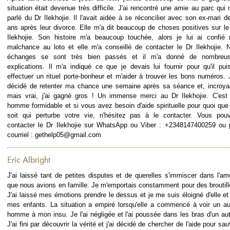
situation était devenue très difficile. J'ai rencontré une amie au parc qui 
parlé du Dr Ilekhojie. Il l'avait aidée à se réconcilier avec son ex-mari d
ans après leur divorce. Elle m'a dit beaucoup de choses positives sur le
Ilekhojie. Son histoire m'a beaucoup touchée, alors je lui ai confié
malchance au loto et elle m'a conseillé de contacter le Dr Ilekhojie. 
échanges se sont très bien passés et il m'a donné de nombreu
explications. Il m'a indiqué ce que je devais lui fournir pour qu'il pui
effectuer un rituel porte-bonheur et m'aider à trouver les bons numéros. J
décidé de retenter ma chance une semaine après sa séance et, incroya
mais vrai, j'ai gagné gros ! Un immense merci au Dr Ilekhojie. C'est
homme formidable et si vous avez besoin d'aide spirituelle pour quoi que
soit qui perturbe votre vie, n'hésitez pas à le contacter. Vous pou
contacter le Dr Ilekhojie sur WhatsApp ou Viber : +2348147400259 ou 
courriel : gethelp05@gmail.com
Eric Albright
J'ai laissé tant de petites disputes et de querelles s'immiscer dans l'am
que nous avions en famille. Je m'emportais constamment pour des broutill
J'ai laissé mes émotions prendre le dessus et je me suis éloigné d'elle et
mes enfants. La situation a empiré lorsqu'elle a commencé à voir un au
homme à mon insu. Je l'ai négligée et l'ai poussée dans les bras d'un aut
J'ai fini par découvrir la vérité et j'ai décidé de chercher de l'aide pour sau