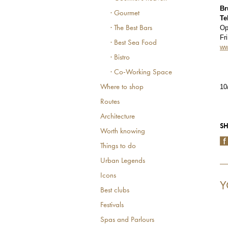
Br
· Gourmet
Te
Op
· The Best Bars
Fr
· Best Sea Food
ww
· Bistro
· Co-Working Space
10
Where to shop
Routes
Architecture
SH
Worth knowing
Things to do
Urban Legends
Icons
Y
Best clubs
Festivals
Spas and Parlours