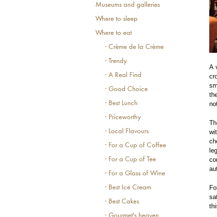
Museums and galleries
Where to sleep
Where to eat
· Crème de la Crème
· Trendy
A 
· A Real Find
cr
sm
· Good Choice
th
· Best Lunch
no
· Priceworthy
Th
· Local Flavours
wi
ch
· For a Cup of Coffee
le
co
· For a Cup of Tee
au
· For a Glass of Wine
Fo
· Best Ice Cream
sa
· Best Cakes
th
· Gourmet's heaven