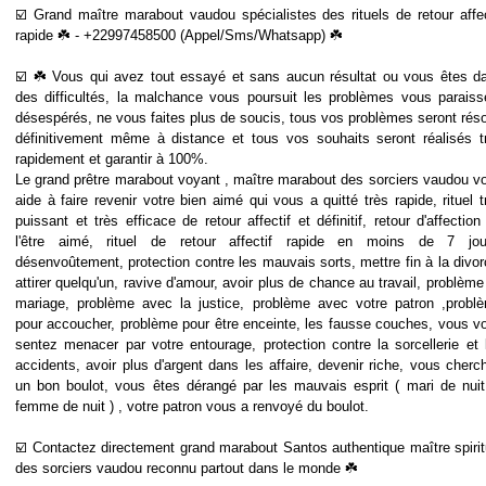
☑️ Grand maître marabout vaudou spécialistes des rituels de retour affec
rapide ☘️ - +22997458500 (Appel/Sms/Whatsapp) ☘️
☑️ ☘️ Vous qui avez tout essayé et sans aucun résultat ou vous êtes d
des difficultés, la malchance vous poursuit les problèmes vous paraiss
désespérés, ne vous faites plus de soucis, tous vos problèmes seront réso
définitivement même à distance et tous vos souhaits seront réalisés t
rapidement et garantir à 100%.
Le grand prêtre marabout voyant , maître marabout des sorciers vaudou v
aide à faire revenir votre bien aimé qui vous a quitté très rapide, rituel t
puissant et très efficace de retour affectif et définitif, retour d'affection
l'être aimé, rituel de retour affectif rapide en moins de 7 jou
désenvoûtement, protection contre les mauvais sorts, mettre fin à la divor
attirer quelqu'un, ravive d'amour, avoir plus de chance au travail, problème
mariage, problème avec la justice, problème avec votre patron ,probl
pour accoucher, problème pour être enceinte, les fausse couches, vous v
sentez menacer par votre entourage, protection contre la sorcellerie et 
accidents, avoir plus d'argent dans les affaire, devenir riche, vous cherc
un bon boulot, vous êtes dérangé par les mauvais esprit ( mari de nuit
femme de nuit ) , votre patron vous a renvoyé du boulot.
☑️ Contactez directement grand marabout Santos authentique maître spirit
des sorciers vaudou reconnu partout dans le monde ☘️