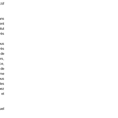
tif
ans
ent
lut
rès
ous
rès
 de
rs,
ce,
 de
ème
ous
les
hez
 et
uel