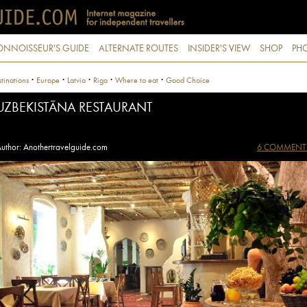
ONNOISSEUR'S GUIDE
ALTERNATE ROUTES
INSIDER'S VIEW
SHOP
PHO
·
·
·
·
·
tinations
Europe
Latvia
Riga
Where to eat
Good Choice
UZBEKISTĀNA RESTAURANT
uthor: Anothertravelguide.com
6 COMMENT