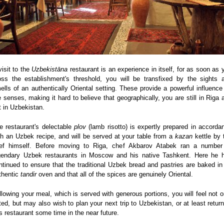
visit to the
Uzbekistāna
restaurant is an experience in itself, for as soon as 
oss the establishment's threshold, you will be transfixed by the sights 
ells of an authentically Oriental setting. These provide a powerful influence
e senses, making it hard to believe that geographically, you are still in Riga 
t in Uzbekistan.
e restaurant's delectable
plov
(lamb risotto) is expertly prepared in accorda
th an Uzbek recipe, and will be served at your table from a
kazan
kettle by 
ef himself. Before moving to Riga, chef Akbarov Atabek ran a number
gendary Uzbek restaurants in Moscow and his native Tashkent. Here he 
ntinued to ensure that the traditional Uzbek bread and pastries are baked in
thentic
tandir
oven and that all of the spices are genuinely Oriental.
llowing your meal, which is served with generous portions, you will feel not o
ted, but may also wish to plan your next trip to Uzbekistan, or at least return
is restaurant some time in the near future.