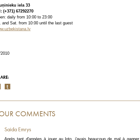
uņinieku iela 33
l: (+371) 67292270
en: daily from 10:00 to 23:00
i. and Sat. from 10:00 until the last guest
w.uzbekistana.lv
/2010
ARE:
OUR COMMENTS
Saida Emrys
Après tant d'années à jouer au loto, j'avais beaucoup de mal à gagner,