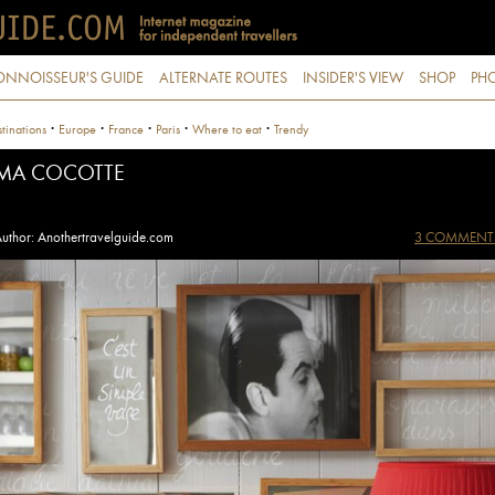
ONNOISSEUR'S GUIDE
ALTERNATE ROUTES
INSIDER'S VIEW
SHOP
PHO
·
·
·
·
·
tinations
Europe
France
Paris
Where to eat
Trendy
MA COCOTTE
uthor: Anothertravelguide.com
3 COMMENT