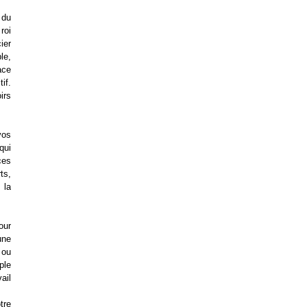
 du
roi
ier
le,
ace
if.
irs
vos
qui
ces
ts,
 la
our
une
 ou
ple
ail
tre