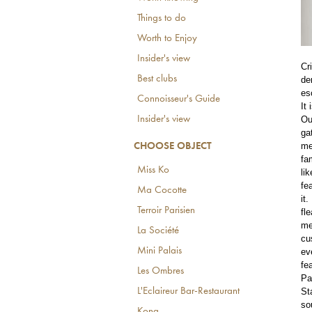
Things to do
Worth to Enjoy
Insider's view
Cr
Best clubs
de
es
Connoisseur's Guide
It
Ou
Insider's view
ga
me
CHOOSE OBJECT
fa
Miss Ko
li
fe
Ma Cocotte
it
Terroir Parisien
fl
me
La Société
cu
Mini Palais
ev
fe
Les Ombres
Pa
St
L'Eclaireur Bar-Restaurant
so
Kong