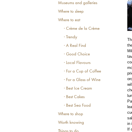
Museums and galleries
Where to sleep
Where to eat
· Crème de la Crème
· Trendy
Th
th
· A Real Find
Mi
· Good Choice
ta
co
· Local Flavours
mo
· For a Cup of Coffee
pr
or
· For a Glass of Wine
wi
· Best Ice Cream
ch
lu
· Best Cakes
Pa
· Best Sea Food
le
cu
Where to shop
sa
Worth knowing
in
If
Things to do