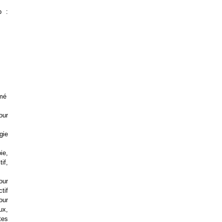
p :
imé
tour
gie
ie,
if,
our
ctif
our
ux,
tes