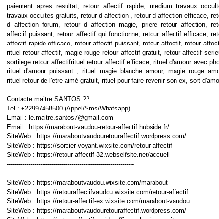
paiement apres resultat, retour affectif rapide, medium travaux occult
travaux occultes gratuits, retour d affection , retour d affection efficace, ret
d affection forum, retour d affection magie, priere retour affection, ret
affectif puissant, retour affectif qui fonctionne, retour affectif efficace, ret
affectif rapide efficace, retour affectif puissant, retour affectif, retour affect
rituel retour affectif, magie rouge retour affectif gratuit, retour affectif seri
sortilege retour affectifrituel retour affectif efficace, rituel d'amour avec pho
rituel d'amour puissant , rituel magie blanche amour, magie rouge amo
rituel retour de l'etre aimé gratuit, rituel pour faire revenir son ex, sort d'am
Contacte maître SANTOS ??
Tel : +22997458500 (Appel/Sms/Whatsapp)
Email : le.maitre.santos7@gmail.com
Email : https://marabout-vaudou-retour-affectif.hubside.fr/
SiteWeb : https://maraboutvaudouretouraffectif.wordpress.com/
SiteWeb : https://sorcier-voyant.wixsite.com/retour-affectif
SiteWeb : https://retour-affectif-32.webselfsite.net/accueil
-----------------------------------------------------------------
SiteWeb : https://maraboutvaudou.wixsite.com/marabout
SiteWeb : https://retouraffectifvaudou.wixsite.com/retour-affectif
SiteWeb : https://retour-affectif-ex.wixsite.com/marabout-vaudou
SiteWeb : https://maraboutvaudouretouraffectif.wordpress.com/