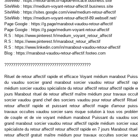
SiteWeb : https://retour-affectif-rapide-efficace.business.site
SiteWeb : https://medium-voyant-retour-affectif.business.site
SiteWeb : https://sites.google.com/view/medium-retour-affectif
SiteWeb : https://medium-voyant-retour-affectif-89.webself.net/
Page Google : https://g.page/marabout-vaudou-retour-affectif
Page Google : https://g.page/medium-voyant-retour-affectif
R.S : https://www.pinterest.fr/medium_voyant_retour_affectif
R.S : https://www.pinterest.fr/marabout_retour_affectif
R.S : https://www.linkedin.com/in/marabout-vaudou-retour-affectif
Blog : https://marabout-vaudou-retour-affectif.footeo.com
????????????????????????????????????????
Rituel de retour affectif rapide et efficace Voyant médium marabout Puiss
du vaudou sorcier grand marabout sorcier vaudou retour affectif rap
médium sorcier vaudou spécialiste du retour affectif retour affectif rapide e
jours Marabout rituel de retour affectif maître médium pour travaux occul
sorcier vaudou grand chef des sorciers vaudou pour retour affectif Rituel
retour affectif rapide et puissant retour affectif magie d'amour puiss
travaux occultes vaudou sorcier sans risque solution à tous vos problè
de couple et de vie voyant médium marabout Puissant du vaudou sorc
grand marabout sorcier vaudou retour affectif rapide médium sorcier vau
spécialiste du retour affectif retour affectif rapide en 7 jours Marabout rituel
retour affectif gratuit maître médium pour travaux occultes sorcier vau