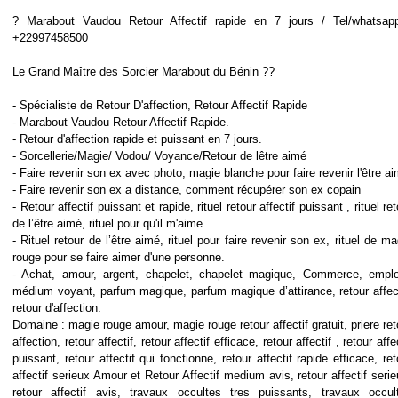
? Marabout Vaudou Retour Affectif rapide en 7 jours / Tel/whatsap
+22997458500
Le Grand Maître des Sorcier Marabout du Bénin ??
- Spécialiste de Retour D'affection, Retour Affectif Rapide
- Marabout Vaudou Retour Affectif Rapide.
- Retour d'affection rapide et puissant en 7 jours.
- Sorcellerie/Magie/ Vodou/ Voyance/Retour de lêtre aimé
- Faire revenir son ex avec photo, magie blanche pour faire revenir l'être a
- Faire revenir son ex a distance, comment récupérer son ex copain
- Retour affectif puissant et rapide, rituel retour affectif puissant , rituel re
de l’être aimé, rituel pour qu'il m'aime
- Rituel retour de l’être aimé, rituel pour faire revenir son ex, rituel de ma
rouge pour se faire aimer d'une personne.
- Achat, amour, argent, chapelet, chapelet magique, Commerce, emplo
médium voyant, parfum magique, parfum magique d’attirance, retour affect
retour d'affection.
Domaine : magie rouge amour, magie rouge retour affectif gratuit, priere ret
affection, retour affectif, retour affectif efficace, retour affectif , retour affe
puissant, retour affectif qui fonctionne, retour affectif rapide efficace, ret
affectif serieux Amour et Retour Affectif medium avis, retour affectif serie
retour affectif avis, travaux occultes tres puissants, travaux occul