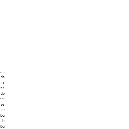
ant
ide
n 7
tes
 de
ant
mes
ier
dou
 de
dou