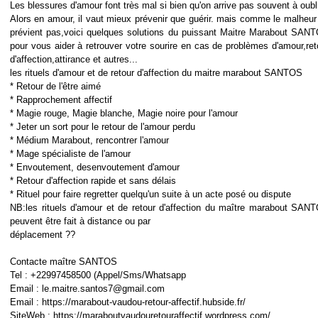
Les blessures d'amour font très mal si bien qu'on arrive pas souvent à oubli
Alors en amour, il vaut mieux prévenir que guérir. mais comme le malheur
prévient pas,voici quelques solutions du puissant Maitre Marabout SAN
pour vous aider à retrouver votre sourire en cas de problèmes d'amour,ret
d'affection,attirance et autres...
les rituels d'amour et de retour d'affection du maitre marabout SANTOS
* Retour de l'être aimé
* Rapprochement affectif
* Magie rouge, Magie blanche, Magie noire pour l'amour
* Jeter un sort pour le retour de l'amour perdu
* Médium Marabout, rencontrer l'amour
* Mage spécialiste de l'amour
* Envoutement, desenvoutement d'amour
* Retour d'affection rapide et sans délais
* Rituel pour faire regretter quelqu'un suite à un acte posé ou dispute
NB:les rituels d'amour et de retour d'affection du maître marabout SAN
peuvent être fait à distance ou par
déplacement ??
Contacte maître SANTOS
Tel : +22997458500 (Appel/Sms/Whatsapp
Email : le.maitre.santos7@gmail.com
Email : https://marabout-vaudou-retour-affectif.hubside.fr/
SiteWeb : https://maraboutvaudouretouraffectif.wordpress.com/