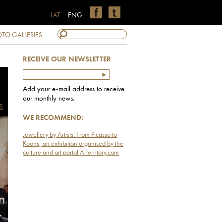
LAT
ENG
TO GALLERIES
RECEIVE OUR NEWSLETTER
Add your e-mail address to receive
our monthly news.
S
WE RECOMMEND:
Jewellery by Artists: From Picasso to
Koons, an exhibition organised by the
culture and art portal Arterritory.com