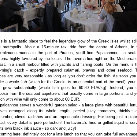
is is a fantastic place to feel the legendary glow of the Greek isles whilst still
e metropolis. About a 15-minute taxi ride from the centre of Athens, in 
krolimano marina in the port of Piraeus, you'll find Papaioannou - a seaf
verna highly favoured by the locals. The taverna lies right on the Mediterran
ast, in a small harbour filled with yachts and fishing boats. On the menu is t
rning's catch - expertly prepared calamari, prawns and other seafood. 
ices are very reasonable - as long as you don't order the fish. As soon you
der a whole fish (which for the Greeks is an essential part of the meal), your b
ll grow substantially (whole fish goes for 60-80 EUR/kg). Instead, you 
oose from the seafood appetizers that usually come in large portions, and y
nch with wine will only come to about 60 EUR.
paioannou serves a wonderful garden salad - a large plate with beautiful lett
aves arranged along its whole length, peeled juicy tomatoes, thickly-sli
cumber, olives, radishes and an impeccable dressing. For being just a plate
lad, every detail is pure perfection! The taverna's fried or grilled squid is ser
 its own black ink sauce - so dark and juicy!
 coming here, definitely opt for a late lunch so that you can take full advantage