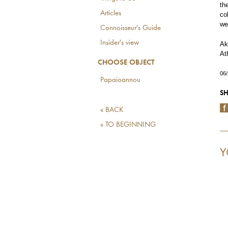
th
Articles
co
we
Connoisseur's Guide
Insider's view
Ak
At
CHOOSE OBJECT
06
Papaioannou
SH
« BACK
« TO BEGINNING
Y