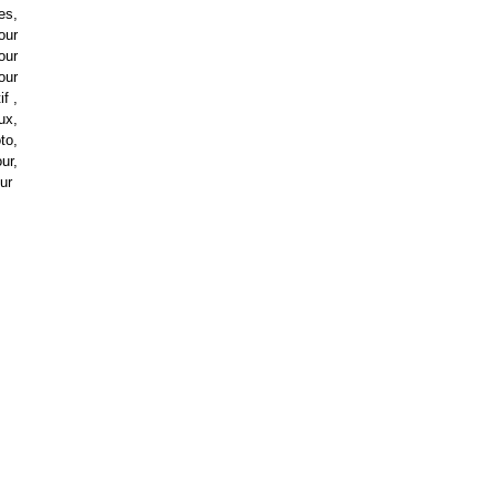
es,
our
our
our
if ,
eux,
to,
ur,
our