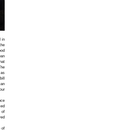
 in
the
ood
ean
hat
The
 as
ill
can
our
uce
ced
 of
ved
 of