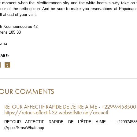
e moment when the Mediterranean sky and the white boats slowly take on 
lour of the setting sun. And be sure to make you reservations at Papaioan
ll ahead of your visit.
ti Koumoundourou 42
hens 185 33
/2014
ARE:
OUR COMMENTS
RETOUR AFFECTIF RAPIDE DE L'ÊTRE AIME - +22997458500
https://retour-affectif-32.webselfsite.net/accueil
RETOUR AFFECTIF RAPIDE DE L'ÊTRE AIME - +229974585
(Appel/Sms/Whatsapp