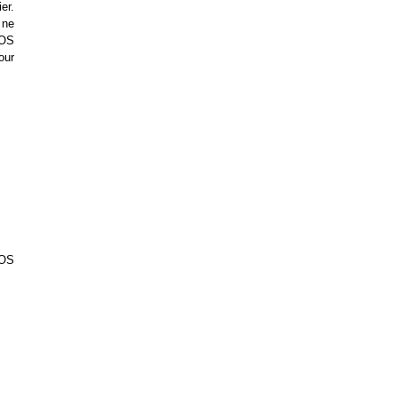
er.
 ne
TOS
our
TOS