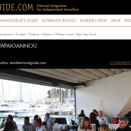
ONNOISSEUR'S GUIDE
ALTERNATE ROUTES
INSIDER'S VIEW
SHOP
PHO
·
·
·
·
·
tinations
Europe
Greece
Athens
Where to eat
Best Sea Food
PAPAIOANNOU
uthor: Anothertravelguide.com
2 COMMENT