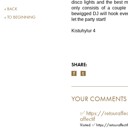
disco lights and the best m
only consists of a couple 
« BACK
bewigged DJ will hook every
« TO BEGINNING
let the party start!
Kistuhylur 4
SHARE:
YOUR COMMENTS
✅ https://retouraffe
affectif
Visited: ✅ https://retouraffect