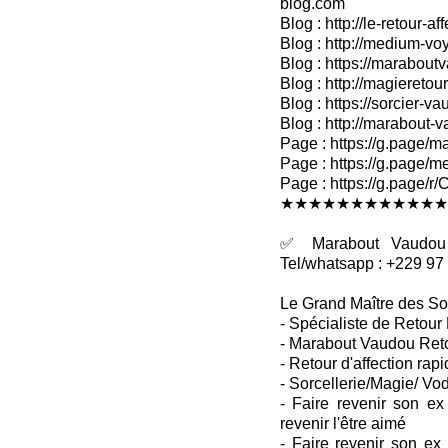
blog.com
Blog : http://le-retour-af
Blog : http://medium-voy
Blog : https://marabout
Blog : http://magieretour
Blog : https://sorcier-v
Blog : http://marabout-
Page : https://g.page/ma
Page : https://g.page/me
Page : https://g.pag
★★★★★★★★★★★★
✅ Marabout Vaudou R
Tel/whatsapp : +229 97
Le Grand Maître des So
- Spécialiste de Retour 
- Marabout Vaudou Retou
- Retour d'affection rapi
- Sorcellerie/Magie/ Vo
- Faire revenir son ex
revenir l'être aimé
- Faire revenir son ex