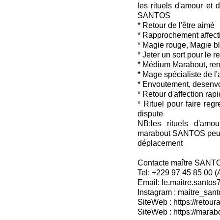
les rituels d'amour et 
SANTOS
* Retour de l'être aimé
* Rapprochement affecti
* Magie rouge, Magie b
* Jeter un sort pour le 
* Médium Marabout, ren
* Mage spécialiste de l
* Envoutement, desenv
* Retour d'affection rap
* Rituel pour faire reg
dispute
NB:les rituels d'amou
marabout SANTOS peuven
déplacement
Contacte maître SANT
Tel: +229 97 45 85 00 
Email: le.maitre.santo
Instagram : maitre_sant
SiteWeb : https://retoura
SiteWeb : https://mara