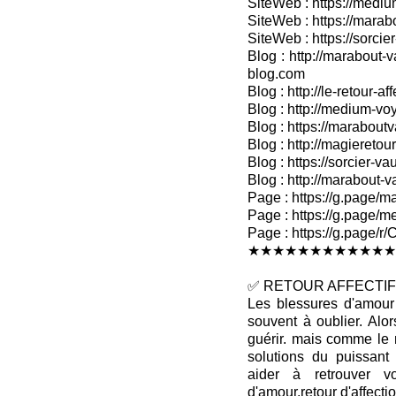
SiteWeb : https://medium
SiteWeb : https://marab
SiteWeb : https://sorcier
Blog : http://marabout-v
blog.com
Blog : http://le-retour-af
Blog : http://medium-voy
Blog : https://marabout
Blog : http://magieretour
Blog : https://sorcier-v
Blog : http://marabout-
Page : https://g.page/ma
Page : https://g.page/me
Page : https://g.pag
★★★★★★★★★★★★
✅ RETOUR AFFECTIF 
Les blessures d'amour 
souvent à oublier. Alo
guérir. mais comme le 
solutions du puissan
aider à retrouver v
d'amour,retour d'affectio