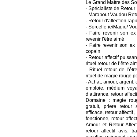
Le Grand Maître des So
- Spécialiste de Retour 
- Marabout Vaudou Retou
- Retour d'affection rapi
- Sorcellerie/Magie/ Vo
- Faire revenir son ex
revenir l'être aimé
- Faire revenir son ex
copain
- Retour affectif puissant
rituel retour de l’être ai
- Rituel retour de l’êtr
rituel de magie rouge p
- Achat, amour, argent
emploie, médium voya
d’attirance, retour affecti
Domaine : magie roug
gratuit, priere retour a
efficace, retour affectif ,
fonctionne, retour affect
Amour et Retour Affecti
retour affectif avis, t
occultes paiement apres