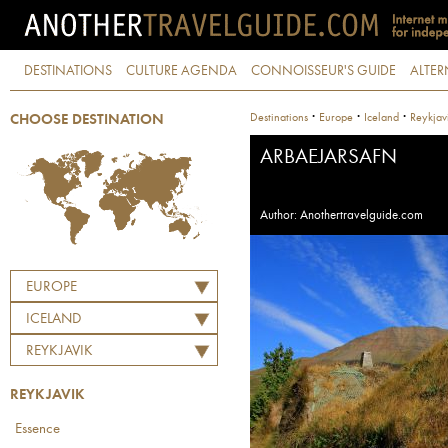
DESTINATIONS
CULTURE AGENDA
CONNOISSEUR'S GUIDE
ALTER
·
·
·
Destinations
Europe
Iceland
Reykjav
CHOOSE DESTINATION
ARBAEJARSAFN
Author: Anothertravelguide.com
EUROPE
ICELAND
REYKJAVIK
REYKJAVIK
Essence