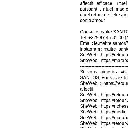
affectif efficace, rit
puissant , rituel mag
rituel retour de l'etre ai
sort d'amour
Contacte maître SANT
Tel: +229 97 45 85 00 
Email: le.maitre.santo
Instagram : maitre_sant
SiteWeb : https://retoura
SiteWeb : https://mara
---------------------------------
Si vous aimeriez vis
SANTOS, Vous avez les
SiteWeb : https://retou
affectif
SiteWeb : https://retour
SiteWeb : https://retou
SiteWeb : https://riches
SiteWeb : https://medium
SiteWeb : https://marabo
SiteWeb : https://retour-