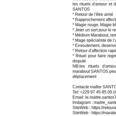
les rituels d'amour et 
SANTOS
* Retour de l'être aimé
* Rapprochement affecti
* Magie rouge, Magie b
* Jeter un sort pour le 
* Médium Marabout, ren
* Mage spécialiste de l
* Envoutement, desenv
* Retour d'affection rap
* Rituel pour faire reg
dispute
NB:les rituels d'amou
marabout SANTOS peuven
déplacement
Contacte maître SANT
Tel: +229 97 45 85 00 
Email: le.maitre.santo
Instagram : maitre_sant
SiteWeb : https://retoura
SiteWeb : https://mara