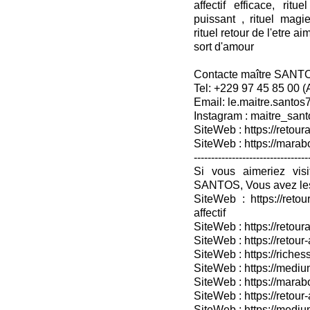
affectif efficace, rit
puissant , rituel mag
rituel retour de l'etre ai
sort d'amour
Contacte maître SANT
Tel: +229 97 45 85 00 
Email: le.maitre.santo
Instagram : maitre_sant
SiteWeb : https://retoura
SiteWeb : https://mara
---------------------------------
Si vous aimeriez vis
SANTOS, Vous avez les
SiteWeb : https://retou
affectif
SiteWeb : https://retour
SiteWeb : https://retou
SiteWeb : https://riches
SiteWeb : https://medium
SiteWeb : https://marabo
SiteWeb : https://retour-
SiteWeb : https://medium