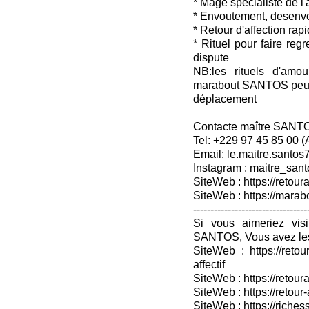
* Mage spécialiste de l
* Envoutement, desenv
* Retour d'affection rap
* Rituel pour faire reg
dispute
NB:les rituels d'amou
marabout SANTOS peuven
déplacement
Contacte maître SANT
Tel: +229 97 45 85 00 
Email: le.maitre.santo
Instagram : maitre_sant
SiteWeb : https://retoura
SiteWeb : https://mara
---------------------------------
Si vous aimeriez vis
SANTOS, Vous avez les
SiteWeb : https://retou
affectif
SiteWeb : https://retour
SiteWeb : https://retou
SiteWeb : https://riches