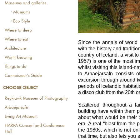
Museums and galleries
· Museums
· Eco Style
Where to sleep
Where to eat
Since the annals of world 
with the history and tradition
Architecture
country of Iceland, a visit 
Worth knowing
1957) is one of the most i
Things to do
whilst visiting this island-n
to Arbaejarsafn consists o
Connoisseur's Guide
excursion through around tw
periods of Icelandic habitati
CHOOSE OBJECT
a disco club from the 20th c
Reykjavik Museum of Photography
Scattered throughout a la
Arbaejarsafn
building have within them 
Living Art Museum
about what would be their b
era. A real “blast from the
HARPA Concert and Conference
the 1980s, which is not only
Hall
that time, but also lets you