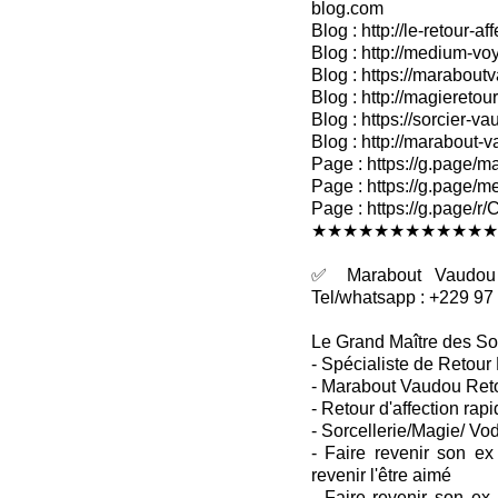
blog.com
Blog : http://le-retour-af
Blog : http://medium-voy
Blog : https://marabout
Blog : http://magieretour
Blog : https://sorcier-v
Blog : http://marabout-
Page : https://g.page/ma
Page : https://g.page/me
Page : https://g.pag
★★★★★★★★★★★★
✅ Marabout Vaudou R
Tel/whatsapp : +229 97
Le Grand Maître des So
- Spécialiste de Retour 
- Marabout Vaudou Retou
- Retour d'affection rapi
- Sorcellerie/Magie/ Vo
- Faire revenir son ex
revenir l'être aimé
- Faire revenir son ex