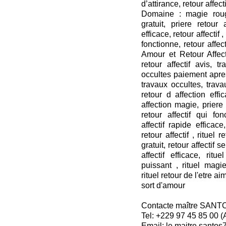
d’attirance, retour affecti
Domaine : magie roug
gratuit, priere retour a
efficace, retour affectif ,
fonctionne, retour affect
Amour et Retour Affecti
retour affectif avis, t
occultes paiement apres
travaux occultes, travau
retour d affection effi
affection magie, priere r
retour affectif qui fon
affectif rapide efficace,
retour affectif , rituel 
gratuit, retour affectif s
affectif efficace, rit
puissant , rituel mag
rituel retour de l'etre ai
sort d'amour
Contacte maître SANT
Tel: +229 97 45 85 00 
Email: le.maitre.santo