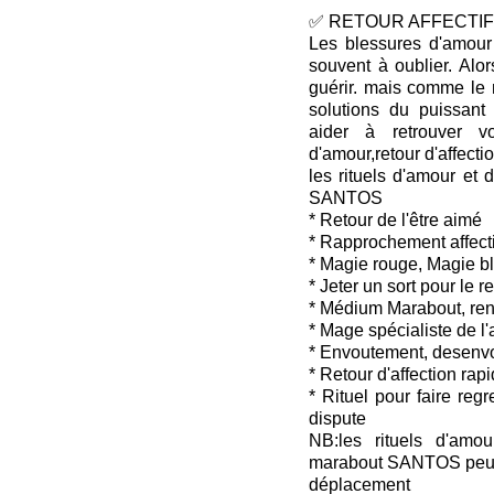
✅ RETOUR AFFECTIF 
Les blessures d'amour 
souvent à oublier. Alo
guérir. mais comme le 
solutions du puissan
aider à retrouver v
d'amour,retour d'affectio
les rituels d'amour et 
SANTOS
* Retour de l'être aimé
* Rapprochement affecti
* Magie rouge, Magie b
* Jeter un sort pour le 
* Médium Marabout, ren
* Mage spécialiste de l
* Envoutement, desenv
* Retour d'affection rap
* Rituel pour faire reg
dispute
NB:les rituels d'amou
marabout SANTOS peuven
déplacement