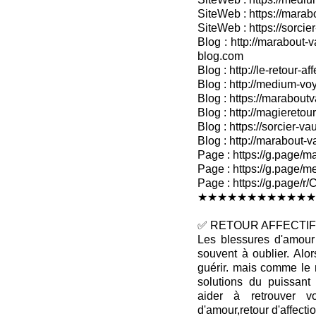
SiteWeb : https://marab
SiteWeb : https://sorcier
Blog : http://marabout-v
blog.com
Blog : http://le-retour-af
Blog : http://medium-voy
Blog : https://marabout
Blog : http://magieretour
Blog : https://sorcier-v
Blog : http://marabout-
Page : https://g.page/ma
Page : https://g.page/me
Page : https://g.pag
★★★★★★★★★★★★
✅ RETOUR AFFECTIF 
Les blessures d'amour 
souvent à oublier. Alo
guérir. mais comme le 
solutions du puissan
aider à retrouver v
d'amour,retour d'affectio