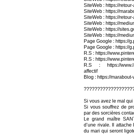
SiteWeb : https://retou
SiteWeb : https://marab
SiteWeb : https://retour-
SiteWeb : https://medium
SiteWeb : https://sites.
SiteWeb : https://medium
Page Google : https://g
Page Google : https://g
R.S : https://www.pinter
R.S : https://www.pinter
R.S : https://www.lin
affectif
Blog : https://marabout-
??????????????????
Si vous avez le mal qui 
Si vous souffrez de pr
par des sorcières conta
Le grand maître SANT
d’une rivale. Il attach
du mari qui seront ligo