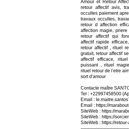
Amour et Retour Affecti
retour affectif avis, t
occultes paiement apres
travaux occultes, travau
retour d affection effi
affection magie, priere r
retour affectif qui fon
affectif rapide efficace,
retour affectif , rituel 
gratuit, retour affectif s
affectif efficace, rit
puissant , rituel mag
rituel retour de l'etre ai
sort d'amour
Contacte maître SANT
Tel : +22997458500 (A
Email : le.maitre.sant
Email : https://marabout
SiteWeb : https://marab
SiteWeb : https://sorcier
SiteWeb : https://retour-
---------------------------------