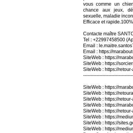
vous comme un chien 
chance aux jeux, dés
sexuelle, maladie incon
Efficace et rapide.100% 
Contacte maître SANT
Tel : +22997458500 (A
Email : le.maitre.sant
Email : https://marabout
SiteWeb : https://marab
SiteWeb : https://sorcier
SiteWeb : https://retour-
---------------------------------
SiteWeb : https://mara
SiteWeb : https://retoura
SiteWeb : https://retou
SiteWeb : https://marab
SiteWeb : https://retour-
SiteWeb : https://medium
SiteWeb : https://sites.
SiteWeb : https://medium