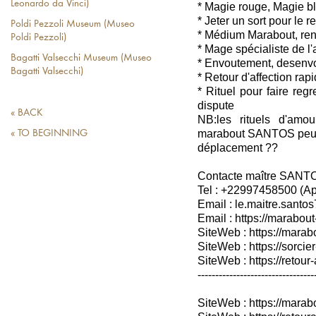
Leonardo da Vinci)
* Magie rouge, Magie b
* Jeter un sort pour le 
Poldi Pezzoli Museum (Museo
* Médium Marabout, ren
Poldi Pezzoli)
* Mage spécialiste de l
Bagatti Valsecchi Museum (Museo
* Envoutement, desenv
Bagatti Valsecchi)
* Retour d'affection rap
* Rituel pour faire reg
dispute
« BACK
NB:les rituels d'amou
marabout SANTOS peuven
« TO BEGINNING
déplacement ??
Contacte maître SANT
Tel : +22997458500 (A
Email : le.maitre.sant
Email : https://marabout
SiteWeb : https://marab
SiteWeb : https://sorcier
SiteWeb : https://retour-
---------------------------------
SiteWeb : https://mara