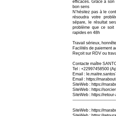
efficaces. Grâce à son t
bon sens
N’hésitez pas à le cont
résoudra votre probl
sépare, le résultat se
problème que ce soit 
rapides en 48h
Travail sérieux, honnête
Facilités de paiement a
Reçoit sur RDV ou trav
Contacte maître SANT
Tel : +22997458500 (A
Email : le.maitre.sant
Email : https://marabout
SiteWeb : https://marab
SiteWeb : https://sorcier
SiteWeb : https://retour-
---------------------------------
SiteWeb : https://mara
SiteWeb : https://retoura