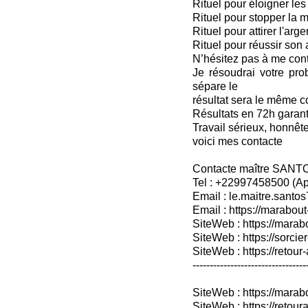
Rituel pour éloigner les 
Rituel pour stopper la
Rituel pour attirer l'arge
Rituel pour réussir son
N’hésitez pas à me cont
Je résoudrai votre pro
sépare le
résultat sera le même c
Résultats en 72h garan
Travail sérieux, honnête
voici mes contacte
Contacte maître SANT
Tel : +22997458500 (A
Email : le.maitre.sant
Email : https://marabout
SiteWeb : https://marab
SiteWeb : https://sorcier
SiteWeb : https://retour-
---------------------------------
SiteWeb : https://mara
SiteWeb : https://retoura