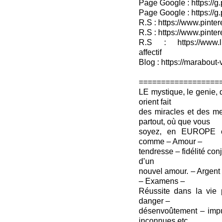
Page Google : https://g
Page Google : https://g
R.S : https://www.pinter
R.S : https://www.pinter
R.S : https://www.lin
affectif
Blog : https://marabout-
==================
LE mystique, le genie, 
orient fait
des miracles et des me
partout, où que vous
soyez, en EUROPE ou
comme – Amour –
tendresse – fidélité con
d’un
nouvel amour. – Argent
– Examens –
Réussite dans la vie p
danger –
désenvoûtement – impu
inconnues,etc…