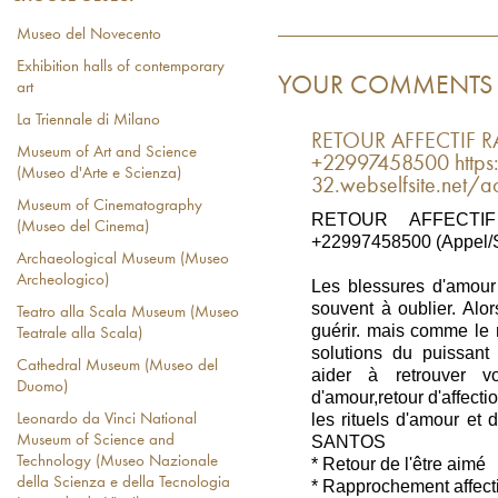
Museo del Novecento
Exhibition halls of contemporary
YOUR COMMENTS
art
La Triennale di Milano
RETOUR AFFECTIF RA
Museum of Art and Science
+22997458500 https:/
(Museo d'Arte e Scienza)
32.webselfsite.net/ac
Museum of Cinematography
RETOUR AFFECTI
(Museo del Cinema)
+22997458500 (Appel
Archaeological Museum (Museo
Archeologico)
Les blessures d'amour 
souvent à oublier. Alo
Teatro alla Scala Museum (Museo
guérir. mais comme le 
Teatrale alla Scala)
solutions du puissan
Cathedral Museum (Museo del
aider à retrouver v
Duomo)
d'amour,retour d'affectio
les rituels d'amour et 
Leonardo da Vinci National
SANTOS
Museum of Science and
Technology (Museo Nazionale
* Retour de l'être aimé
della Scienza e della Tecnologia
* Rapprochement affecti