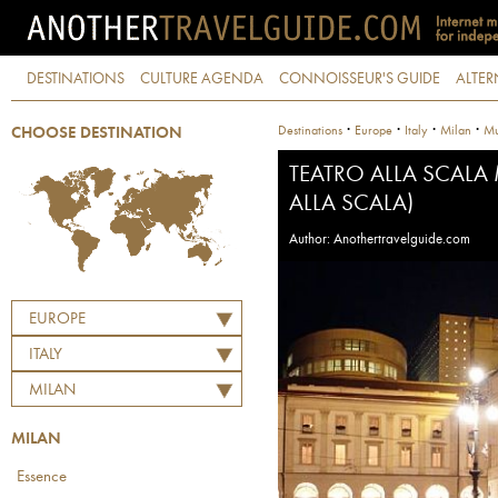
DESTINATIONS
CULTURE AGENDA
CONNOISSEUR'S GUIDE
ALTER
·
·
·
·
Destinations
Europe
Italy
Milan
Mu
CHOOSE DESTINATION
TEATRO ALLA SCALA
ALLA SCALA)
Author: Anothertravelguide.com
EUROPE
ITALY
MILAN
MILAN
Essence