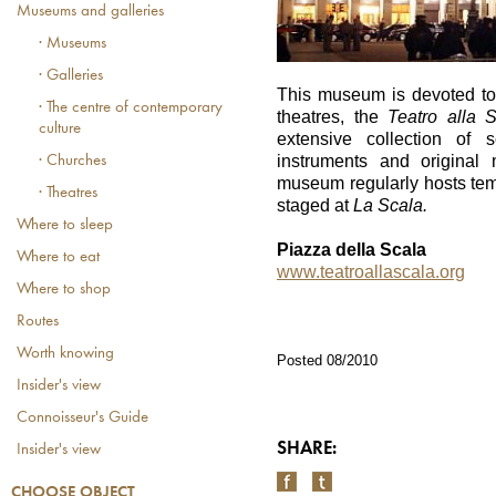
Museums and galleries
· Museums
· Galleries
This museum is devoted to
· The centre of contemporary
theatres, the
Teatro alla S
culture
extensive collection of s
instruments and original 
· Churches
museum regularly hosts temp
· Theatres
staged at
La Scala.
Where to sleep
Piazza della Scala
Where to eat
www.teatroallascala.org
Where to shop
Routes
Worth knowing
Posted 08/2010
Insider's view
Connoisseur's Guide
SHARE:
Insider's view
CHOOSE OBJECT