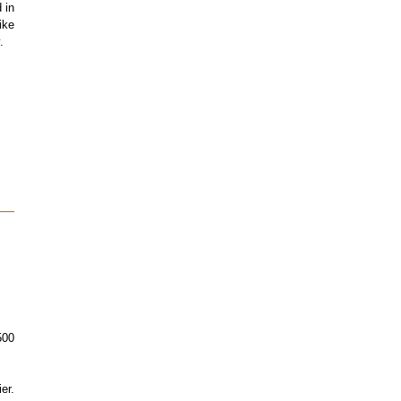
 in
ike
.
00
er.