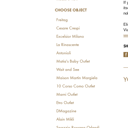
If
it
CHOOSE OBJECT
no
Freitag
El
Cesare Crespi
Vi
ww
Excelsior Milano
La Rinascente
SH
Antonioli
Matia's Baby Outlet
Wait and See
Maison Martin Margiela
Y
10 Corso Como Outlet
Marni Outlet
Etro Outlet
DMagazine
Alain Mikli
Spazzio Rossana Orlandi