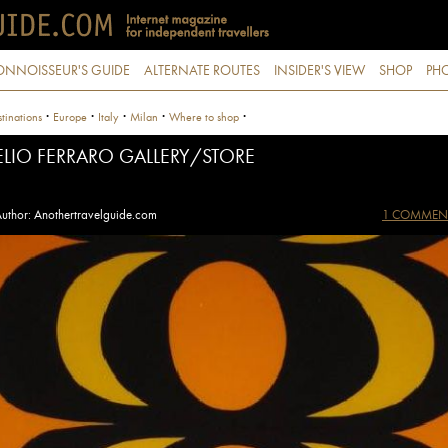
ONNOISSEUR'S GUIDE
ALTERNATE ROUTES
INSIDER'S VIEW
SHOP
PHO
·
·
·
·
·
tinations
Europe
Italy
Milan
Where to shop
ELIO FERRARO GALLERY/STORE
uthor: Anothertravelguide.com
1 COMMEN