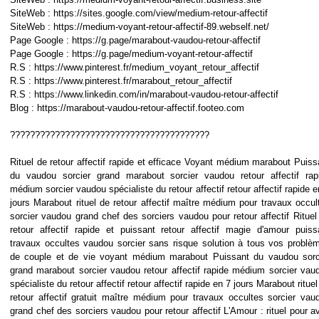
SiteWeb : https://sites.google.com/view/medium-retour-affectif
SiteWeb : https://medium-voyant-retour-affectif-89.webself.net/
Page Google : https://g.page/marabout-vaudou-retour-affectif
Page Google : https://g.page/medium-voyant-retour-affectif
R.S : https://www.pinterest.fr/medium_voyant_retour_affectif
R.S : https://www.pinterest.fr/marabout_retour_affectif
R.S : https://www.linkedin.com/in/marabout-vaudou-retour-affectif
Blog : https://marabout-vaudou-retour-affectif.footeo.com
????????????????????????????????????????
Rituel de retour affectif rapide et efficace Voyant médium marabout Puiss
du vaudou sorcier grand marabout sorcier vaudou retour affectif rap
médium sorcier vaudou spécialiste du retour affectif retour affectif rapide e
jours Marabout rituel de retour affectif maître médium pour travaux occul
sorcier vaudou grand chef des sorciers vaudou pour retour affectif Rituel
retour affectif rapide et puissant retour affectif magie d'amour puiss
travaux occultes vaudou sorcier sans risque solution à tous vos problè
de couple et de vie voyant médium marabout Puissant du vaudou sorc
grand marabout sorcier vaudou retour affectif rapide médium sorcier vau
spécialiste du retour affectif retour affectif rapide en 7 jours Marabout rituel
retour affectif gratuit maître médium pour travaux occultes sorcier vau
grand chef des sorciers vaudou pour retour affectif L'Amour : rituel pour av