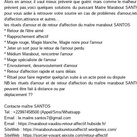
Alors en amour, il vaut mieux prévenir que guérir. mais comme le malheur
prévient pas,voici quelques solutions du puissant Maitre Marabout SAN
pour vous aider à retrouver votre sourire en cas de problèmes d'amour,ret
d'affection,attirance et autres...
les rituels d'amour et de retour d'affection du maitre marabout SANTOS
* Retour de l'être aimé
* Rapprochement affectif
* Magie rouge, Magie blanche, Magie noire pour l'amour
* Jeter un sort pour le retour de l'amour perdu
* Médium Marabout, rencontrer l'amour
* Mage spécialiste de l'amour
* Envoutement, desenvoutement d'amour
* Retour d'affection rapide et sans délais
* Rituel pour faire regretter quelqu'un suite à un acte posé ou dispute
NB:les rituels d'amour et de retour d'affection du maître marabout SAN
peuvent être fait à distance ou par
déplacement ??
Contacte maître SANTOS
Tel : +22997458500 (Appel/Sms/Whatsapp
Email : le.maitre.santos7@gmail.com
Email : https://marabout-vaudou-retour-affectif.hubside.fr/
SiteWeb : https://maraboutvaudouretouraffectif.wordpress.com/
SiteWeb : https://sorcier-voyant.wixsite.com/retour-affectif