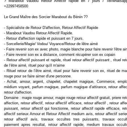
? Marabout Vaudou Retour Affectif rapide en 7 jours / Tel/whatsap
+22997458500
Le Grand Maître des Sorcier Marabout du Bénin ??
- Spécialiste de Retour D'affection, Retour Affectif Rapide
- Marabout Vaudou Retour Affectif Rapide.
- Retour d'affection rapide et puissant en 7 jours.
- Sorcellerie/Magie/ Vodou/ Voyance/Retour de lêtre aimé
- Faire revenir son ex avec photo, magie blanche pour faire revenir l'être a
- Faire revenir son ex a distance, comment récupérer son ex copain
- Retour affectif puissant et rapide, rituel retour affectif puissant , rituel re
de l’être aimé, rituel pour qu'il m'aime
- Rituel retour de l’être aimé, rituel pour faire revenir son ex, rituel de ma
rouge pour se faire aimer d'une personne.
- Achat, amour, argent, chapelet, chapelet magique, Commerce, emplo
médium voyant, parfum magique, parfum magique d’attirance, retour affect
retour d'affection.
Domaine : magie rouge amour, magie rouge retour affectif gratuit, priere ret
affection, retour affectif, retour affectif efficace, retour affectif , retour affe
puissant, retour affectif qui fonctionne, retour affectif rapide efficace, ret
affectif serieux Amour et Retour Affectif medium avis, retour affectif serie
retour affectif avis, travaux occultes tres puissants, travaux occul
paiement apres resultat, retour affectif rapide, medium travaux occult