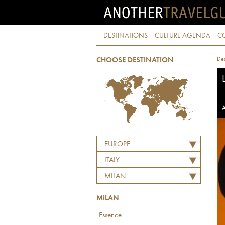
DESTINATIONS
CULTURE AGENDA
C
Des
CHOOSE DESTINATION
A
EUROPE
ITALY
MILAN
MILAN
Essence