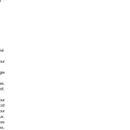
p :
imé
tour
gie
ie,
if,
our
ctif
our
ux,
tes
es,