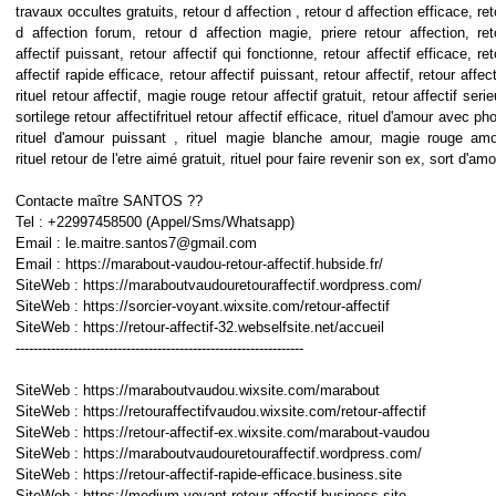
travaux occultes gratuits, retour d affection , retour d affection efficace, ret
d affection forum, retour d affection magie, priere retour affection, ret
affectif puissant, retour affectif qui fonctionne, retour affectif efficace, ret
affectif rapide efficace, retour affectif puissant, retour affectif, retour affect
rituel retour affectif, magie rouge retour affectif gratuit, retour affectif seri
sortilege retour affectifrituel retour affectif efficace, rituel d'amour avec pho
rituel d'amour puissant , rituel magie blanche amour, magie rouge amo
rituel retour de l'etre aimé gratuit, rituel pour faire revenir son ex, sort d'am
Contacte maître SANTOS ??
Tel : +22997458500 (Appel/Sms/Whatsapp)
Email : le.maitre.santos7@gmail.com
Email : https://marabout-vaudou-retour-affectif.hubside.fr/
SiteWeb : https://maraboutvaudouretouraffectif.wordpress.com/
SiteWeb : https://sorcier-voyant.wixsite.com/retour-affectif
SiteWeb : https://retour-affectif-32.webselfsite.net/accueil
-----------------------------------------------------------------
SiteWeb : https://maraboutvaudou.wixsite.com/marabout
SiteWeb : https://retouraffectifvaudou.wixsite.com/retour-affectif
SiteWeb : https://retour-affectif-ex.wixsite.com/marabout-vaudou
SiteWeb : https://maraboutvaudouretouraffectif.wordpress.com/
SiteWeb : https://retour-affectif-rapide-efficace.business.site
SiteWeb : https://medium-voyant-retour-affectif.business.site