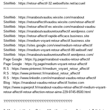
SiteWeb : https://retour-affectif-32.webselfsite.net/accueil
-----------------------------------------------------------------
SiteWeb : https://maraboutvaudou.wixsite.com/marabout
SiteWeb : https://retouraffectifvaudou.wixsite.com/retour-affectif
SiteWeb : https://retour-affectif-ex.wixsite.com/marabout-vaudou
SiteWeb : https://maraboutvaudouretouraffectif.wordpress.com/
SiteWeb : https://retour-affectif-rapide-efficace.business.site
SiteWeb : https://medium-voyant-retour-affectif.business.site
SiteWeb : https://sites.google.com/view/medium-retour-affectif
SiteWeb : https://medium-voyant-retour-affectif-89.webself.net/
SiteWeb : https://maraboutvaudouretouraffectif.wordpress.com/
Page Google : https://g.page/marabout-vaudou-retour-affectif
Page Google : https://g.page/medium-voyant-retour-affectif
R.S : https://www.pinterest.fr/medium_voyant_retour_affectif
R.S : https://www.pinterest.fr/marabout_retour_affectif
R.S : https://www.linkedin.com/in/marabout-vaudou-retour-affectif
Blog : https://marabout-vaudou-retour-affectif.footeo.com
https://www.superprof.fr/marabout-vaudou-retour-affectif-medium-voyant-
retour-affectif-retour-affection-retour-aime-229-9745-8500.html
????????????????????????????????????????