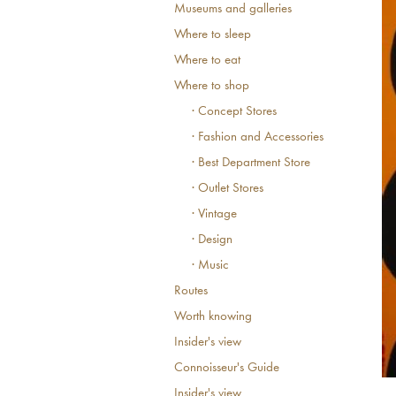
Museums and galleries
Where to sleep
Where to eat
Where to shop
· Concept Stores
· Fashion and Accessories
· Best Department Store
· Outlet Stores
· Vintage
· Design
· Music
Routes
Worth knowing
Insider's view
Connoisseur's Guide
Insider's view