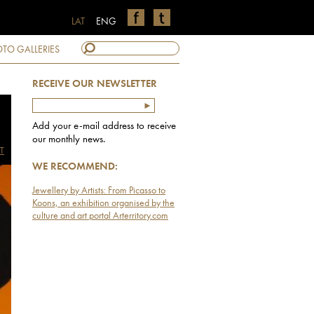
LAT
ENG
TO GALLERIES
RECEIVE OUR NEWSLETTER
Add your e-mail address to receive
our monthly news.
T
WE RECOMMEND:
Jewellery by Artists: From Picasso to
Koons, an exhibition organised by the
culture and art portal Arterritory.com