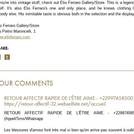
 you're into vintage stuff, check out Elio Ferraro Gallery/Store. This is a legend
self. It's also Elio Ferraro's one and only place, and he knows clothing l
body else. His inimitable taste is obvious both in the selection and the display
io Ferraro Gallery/Store
a Pietro Maroncelli, 1
w.elioferraro.com
ARE:
OUR COMMENTS
RETOUR AFFECTIF RAPIDE DE L'ÊTRE AIME - +22997458500
https://retour-affectif-32.webselfsite.net/accueil
RETOUR AFFECTIF RAPIDE DE L'ÊTRE AIME - +229974585
(Appel/Sms/Whatsapp
Les blessures d'amour font très mal si bien qu'on arrive pas souvent à oubli