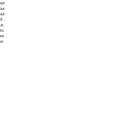
our
our
our
if ,
eux,
to,
ur,
our