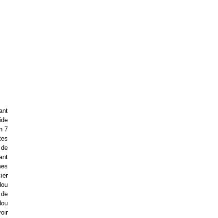
ant
ide
n 7
tes
 de
ant
mes
ier
dou
 de
dou
oir