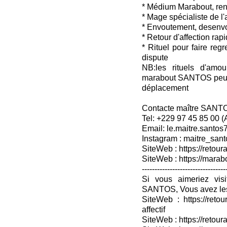
* Médium Marabout, ren
* Mage spécialiste de l
* Envoutement, desenv
* Retour d'affection rap
* Rituel pour faire reg
dispute
NB:les rituels d'amou
marabout SANTOS peuven
déplacement
Contacte maître SANT
Tel: +229 97 45 85 00 
Email: le.maitre.santo
Instagram : maitre_sant
SiteWeb : https://retoura
SiteWeb : https://mara
---------------------------------
Si vous aimeriez vis
SANTOS, Vous avez les
SiteWeb : https://retou
affectif
SiteWeb : https://retour