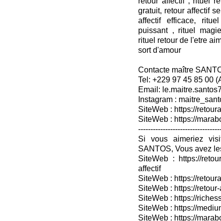
retour affectif , rituel 
gratuit, retour affectif s
affectif efficace, rit
puissant , rituel mag
rituel retour de l'etre ai
sort d'amour
Contacte maître SANT
Tel: +229 97 45 85 00 
Email: le.maitre.santo
Instagram : maitre_sant
SiteWeb : https://retoura
SiteWeb : https://mara
---------------------------------
Si vous aimeriez vis
SANTOS, Vous avez les
SiteWeb : https://retou
affectif
SiteWeb : https://retour
SiteWeb : https://retou
SiteWeb : https://riches
SiteWeb : https://medium
SiteWeb : https://marabo