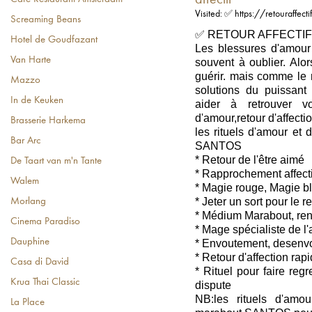
affectif
Visited: ✅ https://retouraffect
Screaming Beans
✅ RETOUR AFFECTIF 
Hotel de Goudfazant
Les blessures d'amour 
Van Harte
souvent à oublier. Alo
guérir. mais comme le 
Mazzo
solutions du puissan
In de Keuken
aider à retrouver v
d'amour,retour d'affectio
Brasserie Harkema
les rituels d'amour et 
Bar Arc
SANTOS
* Retour de l'être aimé
De Taart van m'n Tante
* Rapprochement affecti
Walem
* Magie rouge, Magie b
* Jeter un sort pour le 
Morlang
* Médium Marabout, ren
Cinema Paradiso
* Mage spécialiste de l
Dauphine
* Envoutement, desenv
* Retour d'affection rap
Casa di David
* Rituel pour faire reg
Krua Thai Classic
dispute
NB:les rituels d'amou
La Place