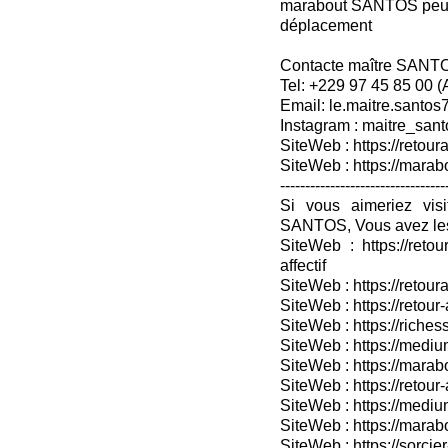
marabout SANTOS peuven
déplacement
Contacte maître SANT
Tel: +229 97 45 85 00 
Email: le.maitre.santo
Instagram : maitre_sant
SiteWeb : https://retoura
SiteWeb : https://mara
---------------------------------
Si vous aimeriez vis
SANTOS, Vous avez les
SiteWeb : https://retou
affectif
SiteWeb : https://retour
SiteWeb : https://retou
SiteWeb : https://riches
SiteWeb : https://medium
SiteWeb : https://marabo
SiteWeb : https://retour-
SiteWeb : https://medium
SiteWeb : https://marab
SiteWeb : https://sorcier