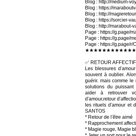
Blog : http://medium-voy
Blog : https://marabout
Blog : http://magieretour
Blog : https://sorcier-v
Blog : http://marabout-
Page : https://g.page/ma
Page : https://g.page/me
Page : https://g.pag
★★★★★★★★★★★★
✅ RETOUR AFFECTIF 
Les blessures d'amour 
souvent à oublier. Alo
guérir. mais comme le 
solutions du puissan
aider à retrouver v
d'amour,retour d'affectio
les rituels d'amour et 
SANTOS
* Retour de l'être aimé
* Rapprochement affecti
* Magie rouge, Magie b
* Jeter un sort pour le 