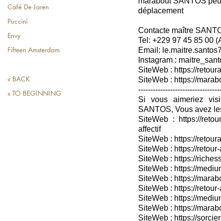
marabout SANTOS peuven
Café De Jaren
déplacement
Puccini
Contacte maître SANT
Envy
Tel: +229 97 45 85 00 
Email: le.maitre.santo
Fifteen Amsterdam
Instagram : maitre_sant
SiteWeb : https://retoura
SiteWeb : https://mara
« BACK
---------------------------------
« TO BEGINNING
Si vous aimeriez vis
SANTOS, Vous avez les
SiteWeb : https://retou
affectif
SiteWeb : https://retour
SiteWeb : https://retou
SiteWeb : https://riches
SiteWeb : https://medium
SiteWeb : https://marabo
SiteWeb : https://retour-
SiteWeb : https://medium
SiteWeb : https://marab
SiteWeb : https://sorcier