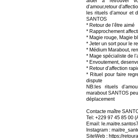
aider à retrouver v
d'amour,retour d'affectio
les rituels d'amour et 
SANTOS
* Retour de l'être aimé
* Rapprochement affecti
* Magie rouge, Magie b
* Jeter un sort pour le 
* Médium Marabout, ren
* Mage spécialiste de l
* Envoutement, desenv
* Retour d'affection rap
* Rituel pour faire reg
dispute
NB:les rituels d'amou
marabout SANTOS peuven
déplacement
Contacte maître SANT
Tel: +229 97 45 85 00 
Email: le.maitre.santo
Instagram : maitre_sant
SiteWeb : https://retoura