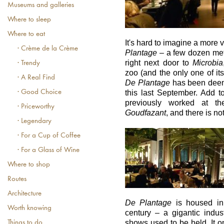
Museums and galleries
Where to sleep
Where to eat
It's hard to imagine a more v
· Crème de la Crème
Plantage
– a few dozen me
right next door to
Microbia
· Trendy
zoo (and the only one of its 
· A Real Find
De Plantage
has been deeme
· Good Choice
this last September. Add to 
previously worked at th
· Priceworthy
Goudfazant
, and there is not
· Legendary
· For a Cup of Coffee
· For a Glass of Wine
Where to shop
Routes
Architecture
De Plantage
is housed in
Worth knowing
century – a gigantic indus
shows used to be held. It on
Things to do