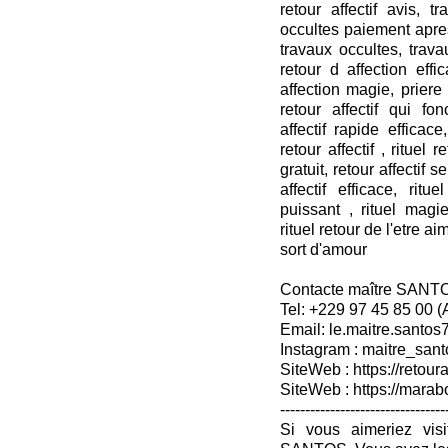
retour affectif avis, t
occultes paiement apres
travaux occultes, travau
retour d affection effi
affection magie, priere r
retour affectif qui fon
affectif rapide efficace,
retour affectif , rituel 
gratuit, retour affectif s
affectif efficace, rit
puissant , rituel mag
rituel retour de l'etre ai
sort d'amour
Contacte maître SANT
Tel: +229 97 45 85 00 
Email: le.maitre.santo
Instagram : maitre_sant
SiteWeb : https://retoura
SiteWeb : https://mara
---------------------------------
Si vous aimeriez vis