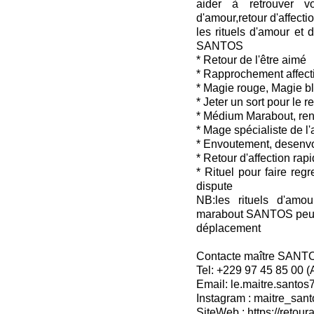
aider à retrouver v
d'amour,retour d'affectio
les rituels d'amour et 
SANTOS
* Retour de l'être aimé
* Rapprochement affecti
* Magie rouge, Magie b
* Jeter un sort pour le 
* Médium Marabout, ren
* Mage spécialiste de l
* Envoutement, desenv
* Retour d'affection rap
* Rituel pour faire reg
dispute
NB:les rituels d'amou
marabout SANTOS peuven
déplacement
Contacte maître SANT
Tel: +229 97 45 85 00 
Email: le.maitre.santo
Instagram : maitre_sant
SiteWeb : https://retoura