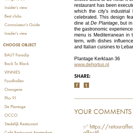
restaurant has been execute
Insider's view
which the city's industrial
Best clubs
celebrated. This design f
dine at
De Plantage
, but i
Connoisseur's Guide
the gastronomic experience 
Insider's view
menu is Mediterranean in 
term, with dishes influen
CHOOSE OBJECT
and Italian cuisines to Leba
BAUT Paradijs
Plantage Kerklaan 36
Back To Black
www.dehortus.nl
VINNIES
SHARE:
Foodhallen
Orangerie
Pho 91
De Plantage
YOUR COMMENTS
OCCO
Stedelijk Restaurant
✅ https://retouraffe
Café Restaurant Amsterdam