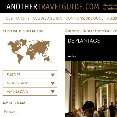
DESTINATIONS
CULTURE AGENDA
CONNOISSEUR'S GUIDE
ALTER
·
·
·
Destinations
Europe
Netherlands
Am
CHOOSE DESTINATION
DE PLANTAGE
Author:
EUROPE
NETHERLANDS
AMSTERDAM
AMSTERDAM
Essence