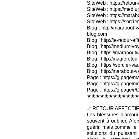
SiteWeb : https://retour-
SiteWeb : https://medium
SiteWeb : https://marab
SiteWeb : https://sorcier
Blog : http://marabout-v
blog.com
Blog : http://le-retour-af
Blog : http://medium-voy
Blog : https://marabout
Blog : http://magieretour
Blog : https://sorcier-v
Blog : http://marabout-
Page : https://g.page/ma
Page : https://g.page/me
Page : https://g.pag
★★★★★★★★★★★★
✅ RETOUR AFFECTIF 
Les blessures d'amour 
souvent à oublier. Alo
guérir. mais comme le 
solutions du puissan