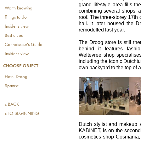
grand lifestyle area fills t
Worth knowing
combining several shops, a 
roof. The three-storey 17th 
Things to do
hall. It later housed the 
Insider's view
remodelled last year.
Best clubs
The Droog store is still th
Connoisseur's Guide
behind it features fashi
Insider's view
Weltevree shop specialises 
including the iconic Dutchtu
CHOOSE OBJECT
own backyard to the top of 
Hotel Droog
Sprmrkt
« BACK
« TO BEGINNING
Dutch stylist and makeup a
KABINET, is on the second f
cosmetics shop Cosmania, w