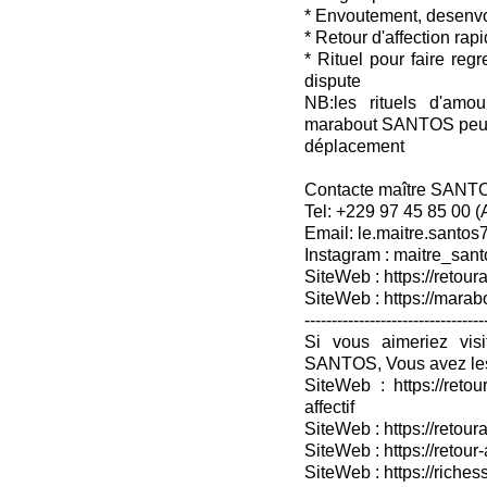
* Envoutement, desenv
* Retour d'affection rap
* Rituel pour faire reg
dispute
NB:les rituels d'amou
marabout SANTOS peuven
déplacement
Contacte maître SANT
Tel: +229 97 45 85 00 
Email: le.maitre.santo
Instagram : maitre_sant
SiteWeb : https://retoura
SiteWeb : https://mara
---------------------------------
Si vous aimeriez vis
SANTOS, Vous avez les
SiteWeb : https://retou
affectif
SiteWeb : https://retour
SiteWeb : https://retou
SiteWeb : https://riches