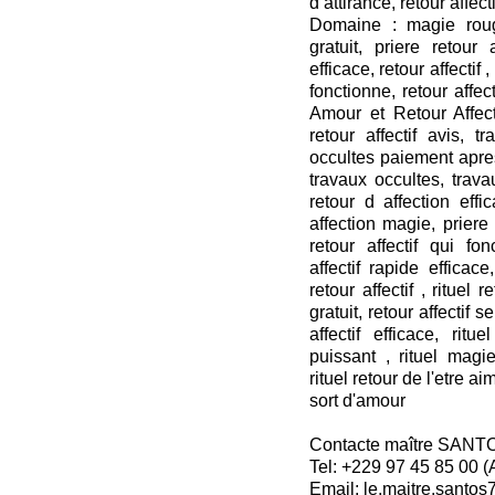
d’attirance, retour affecti
Domaine : magie roug
gratuit, priere retour a
efficace, retour affectif ,
fonctionne, retour affect
Amour et Retour Affecti
retour affectif avis, t
occultes paiement apres
travaux occultes, travau
retour d affection effi
affection magie, priere r
retour affectif qui fon
affectif rapide efficace,
retour affectif , rituel 
gratuit, retour affectif s
affectif efficace, rit
puissant , rituel mag
rituel retour de l'etre ai
sort d'amour
Contacte maître SANT
Tel: +229 97 45 85 00 
Email: le.maitre.santo