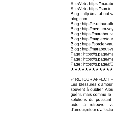
SiteWeb : https://marab
SiteWeb : https://sorcier
Blog : http://marabout-v
blog.com
Blog : http://le-retour-af
Blog : http://medium-voy
Blog : https://marabout
Blog : http://magieretour
Blog : https://sorcier-v
Blog : http://marabout-
Page : https://g.page/ma
Page : https://g.page/me
Page : https://g.pag
★★★★★★★★★★★★
✅ RETOUR AFFECTIF 
Les blessures d'amour 
souvent à oublier. Alo
guérir. mais comme le 
solutions du puissan
aider à retrouver v
d'amour,retour d'affectio