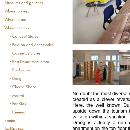
Museums and galleries
Where to sleep
Where to eat
Where to shop
· Concept Stores
· Fashion and Accessories
· Cosmetics Stores
· Best Department Store
· Bookstores
· Design
· Cheese Shops
No doubt the most diverse 
· Market
created as a clever reversa
· For Kids
Here, the well known Du
upside down the tourism i
· Cinema
vacation within a vacation
Routes
Droog is actually a non-h
apartment on the top floor th
Architecture