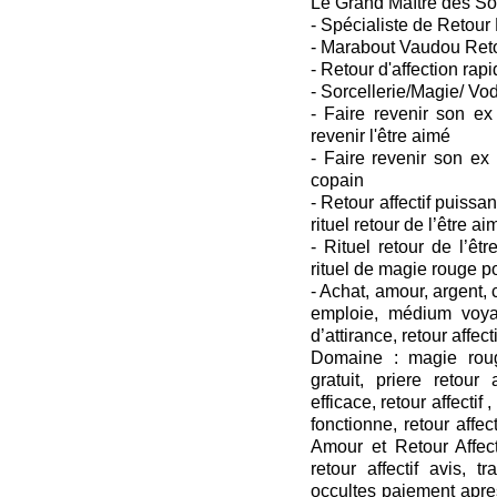
Le Grand Maître des So
- Spécialiste de Retour 
- Marabout Vaudou Retou
- Retour d'affection rapi
- Sorcellerie/Magie/ Vo
- Faire revenir son ex
revenir l'être aimé
- Faire revenir son ex
copain
- Retour affectif puissant
rituel retour de l’être ai
- Rituel retour de l’êtr
rituel de magie rouge p
- Achat, amour, argent
emploie, médium voya
d’attirance, retour affecti
Domaine : magie roug
gratuit, priere retour a
efficace, retour affectif ,
fonctionne, retour affect
Amour et Retour Affecti
retour affectif avis, t
occultes paiement apres