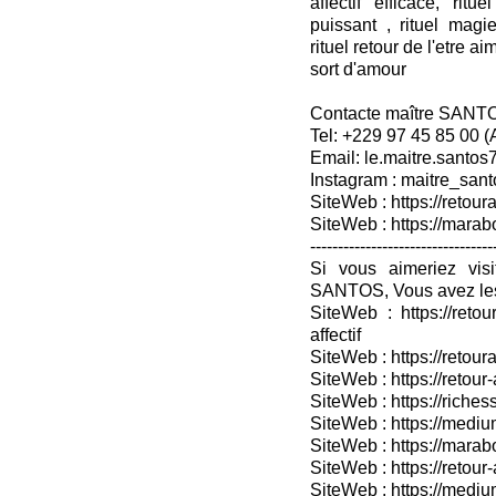
affectif efficace, rit
puissant , rituel mag
rituel retour de l'etre ai
sort d'amour
Contacte maître SANT
Tel: +229 97 45 85 00 
Email: le.maitre.santo
Instagram : maitre_sant
SiteWeb : https://retoura
SiteWeb : https://mara
---------------------------------
Si vous aimeriez vis
SANTOS, Vous avez les
SiteWeb : https://retou
affectif
SiteWeb : https://retour
SiteWeb : https://retou
SiteWeb : https://riches
SiteWeb : https://medium
SiteWeb : https://marabo
SiteWeb : https://retour-
SiteWeb : https://medium