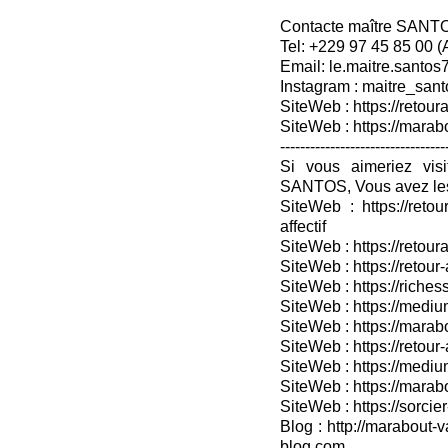
Contacte maître SANT
Tel: +229 97 45 85 00 
Email: le.maitre.santo
Instagram : maitre_sant
SiteWeb : https://retoura
SiteWeb : https://mara
---------------------------------
Si vous aimeriez vis
SANTOS, Vous avez les
SiteWeb : https://retou
affectif
SiteWeb : https://retour
SiteWeb : https://retou
SiteWeb : https://riches
SiteWeb : https://medium
SiteWeb : https://marabo
SiteWeb : https://retour-
SiteWeb : https://medium
SiteWeb : https://marab
SiteWeb : https://sorcier
Blog : http://marabout-v
blog.com