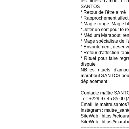
les rituels d'amour et 
SANTOS
* Retour de l'être aimé
* Rapprochement affecti
* Magie rouge, Magie b
* Jeter un sort pour le 
* Médium Marabout, ren
* Mage spécialiste de l
* Envoutement, desenv
* Retour d'affection rap
* Rituel pour faire reg
dispute
NB:les rituels d'amou
marabout SANTOS peuven
déplacement
Contacte maître SANT
Tel: +229 97 45 85 00 
Email: le.maitre.santo
Instagram : maitre_sant
SiteWeb : https://retoura
SiteWeb : https://mara
---------------------------------