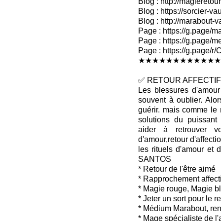
Blog : http://magieretour
Blog : https://sorcier-v
Blog : http://marabout-
Page : https://g.page/ma
Page : https://g.page/me
Page : https://g.pag
★★★★★★★★★★★★
✅ RETOUR AFFECTIF 
Les blessures d'amour 
souvent à oublier. Alo
guérir. mais comme le 
solutions du puissan
aider à retrouver v
d'amour,retour d'affectio
les rituels d'amour et 
SANTOS
* Retour de l'être aimé
* Rapprochement affecti
* Magie rouge, Magie b
* Jeter un sort pour le 
* Médium Marabout, ren
* Mage spécialiste de l