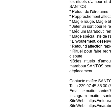
les rituels d'amour et 
SANTOS
* Retour de l'être aimé
* Rapprochement affecti
* Magie rouge, Magie b
* Jeter un sort pour le 
* Médium Marabout, ren
* Mage spécialiste de l
* Envoutement, desenv
* Retour d'affection rap
* Rituel pour faire reg
dispute
NB:les rituels d'amou
marabout SANTOS peuven
déplacement
Contacte maître SANT
Tel: +229 97 45 85 00 
Email: le.maitre.santo
Instagram : maitre_sant
SiteWeb : https://retoura
SiteWeb : https://mara
---------------------------------