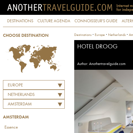
DESTINATIONS
CULTURE AGENDA
CONNOISSEUR'S GUIDE
ALTER
·
·
·
Destinations
Europe
Netherlands
Am
CHOOSE DESTINATION
HOTEL DROOG
Author: Anothertravelguide.com
EUROPE
NETHERLANDS
AMSTERDAM
AMSTERDAM
Essence