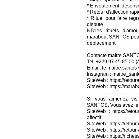
* Envoutement, desenv
* Retour d'affection rap
* Rituel pour faire reg
dispute
NB:les rituels d'amou
marabout SANTOS peuven
déplacement
Contacte maître SANT
Tel: +229 97 45 85 00 
Email: le.maitre.santo
Instagram : maitre_sant
SiteWeb : https://retoura
SiteWeb : https://mara
---------------------------------
Si vous aimeriez vis
SANTOS, Vous avez les
SiteWeb : https://retou
affectif
SiteWeb : https://retour
SiteWeb : https://retou
SiteWeb : https://riches