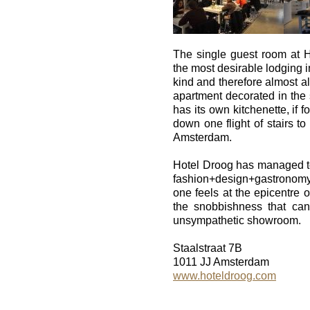
The single guest room at 
the most desirable lodging in 
kind and therefore almost al
apartment decorated in the 
has its own kitchenette, if 
down one flight of stairs to
Amsterdam.
Hotel Droog has managed to
fashion+design+gastronomy
one feels at the epicentre o
the snobbishness that can 
unsympathetic showroom.
Staalstraat 7B
1011 JJ Amsterdam
www.hoteldroog.com