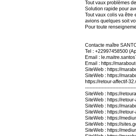
Tout vaux problèmes de fa
Solution rapide pour avo
Tout vaux colis va être
avions quelques soit vo
Pour toute renseignem
Contacte maître SANT
Tel : +22997458500 (A
Email : le.maitre.sant
Email : https://marabout
SiteWeb : https://marab
SiteWeb : https://mara
https://retour-affectif-3
---------------------------------
SiteWeb : https://retoura
SiteWeb : https://retou
SiteWeb : https://marabo
SiteWeb : https://retour-
SiteWeb : https://medium
SiteWeb : https://sites.
SiteWeb : https://medium