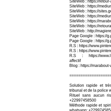
SiteWeb : https://retour-
SiteWeb : https://medium
SiteWeb : https://sites.
SiteWeb : https://medium
SiteWeb : https://marab
SiteWeb : https://retour
SiteWeb : http://magieret
Page Google : https://g
Page Google : https://g
R.S : https://www.pinter
R.S : https://www.pinter
R.S : https://www.lin
affectif
Blog : https://marabout-
==================
Solution rapide et trè
tribunal et de la poli
Rituel sans aucun ris
+22997458500
Méthode rapide et spiri
whatsapp: +22997458