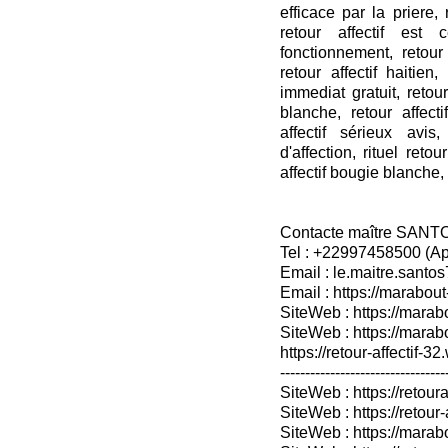
efficace par la priere,
retour affectif est
fonctionnement, retour 
retour affectif haitien,
immediat gratuit, retour
blanche, retour affecti
affectif sérieux avis,
d'affection, rituel retou
affectif bougie blanche, 
Contacte maître SANT
Tel : +22997458500 (A
Email : le.maitre.sant
Email : https://marabout
SiteWeb : https://marab
SiteWeb : https://mara
https://retour-affectif-3
---------------------------------
SiteWeb : https://retoura
SiteWeb : https://retou
SiteWeb : https://marabo