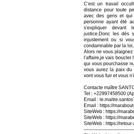
C'est un travail occu
distance pour toute pe
avec des gens et qui
personne ayant été ac
s'expliquer devant 
justice.Donc les dés s
injustement ou si vou
condamnable par la loi,l
Alors ne vous plaignez p
l'affaire,je vais boucle
qui vous pourchasse nuit
vous aurez la paix du c
vont vous fuir et vous n'
Contacte maître SANT
Tel : +22997458500 (A
Email : le.maitre.sant
Email : https://marabout
SiteWeb : https://marab
SiteWeb : https://mara
SiteWeb : https://retour-
---------------------------------