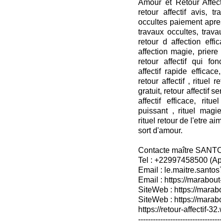
Amour et Retour Affecti
retour affectif avis, t
occultes paiement apres
travaux occultes, travau
retour d affection effi
affection magie, priere r
retour affectif qui fon
affectif rapide efficace,
retour affectif , rituel 
gratuit, retour affectif se
affectif efficace, rit
puissant , rituel mag
rituel retour de l'etre ai
sort d'amour.
Contacte maître SANT
Tel : +22997458500 (A
Email : le.maitre.sant
Email : https://marabout
SiteWeb : https://marab
SiteWeb : https://mara
https://retour-affectif-3
---------------------------------