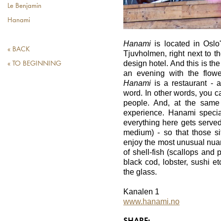
Le Benjamin
Hanami
Hanami
is located in Oslo
« BACK
Tjuvholmen, right next to t
design hotel. And this is th
« TO BEGINNING
an evening with the flowe
Hanami
is a restaurant - 
word. In other words, you ca
people. And, at the same 
experience. Hanami specia
everything here gets served 
medium) - so that those s
enjoy the most unusual nuanc
of shell-fish (scallops and 
black cod, lobster, sushi et
the glass.
Kanalen 1
www.hanami.no