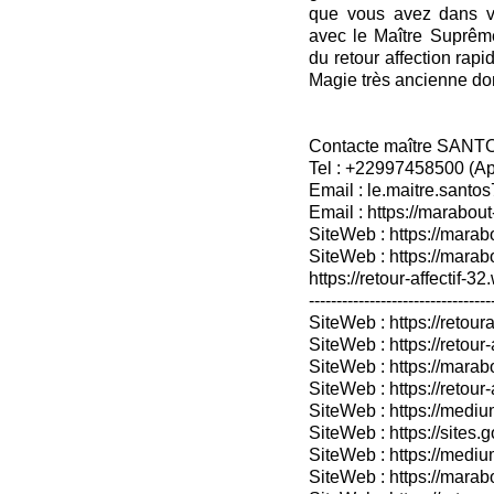
que vous avez dans vo
avec le Maître Suprême
du retour affection rapi
Magie très ancienne dont
Contacte maître SANT
Tel : +22997458500 (A
Email : le.maitre.sant
Email : https://marabout
SiteWeb : https://marab
SiteWeb : https://mara
https://retour-affectif-3
---------------------------------
SiteWeb : https://retoura
SiteWeb : https://retou
SiteWeb : https://marabo
SiteWeb : https://retour-
SiteWeb : https://medium
SiteWeb : https://sites.
SiteWeb : https://medium
SiteWeb : https://marab