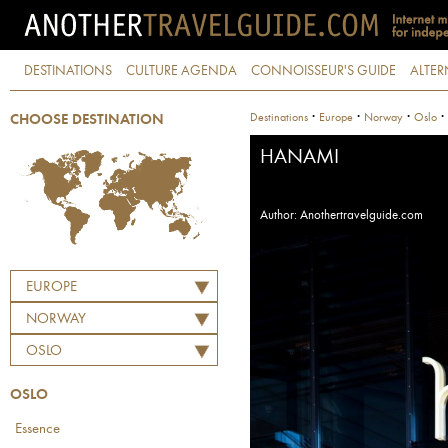
DESTINATIONS
CULTURE AGENDA
CONNOISSEUR'S GUIDE
ALTER
·
·
·
·
Destinations
Europe
Norway
Oslo
CHOOSE DESTINATION
HANAMI
Author: Anothertravelguide.com
EUROPE
NORWAY
OSLO
OSLO
Essence