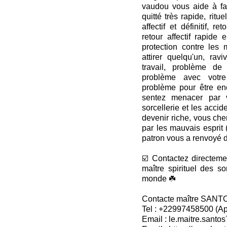
vaudou vous aide à fai
quitté très rapide, ritue
affectif et définitif, re
retour affectif rapide
protection contre les 
attirer quelqu'un, ra
travail, problème de
problème avec votre
problème pour être en
sentez menacer par v
sorcellerie et les accide
devenir riche, vous ch
par les mauvais esprit 
patron vous a renvoyé d
☑️ Contactez directem
maître spirituel des s
monde ☘️
Contacte maître SANT
Tel : +22997458500 (A
Email : le.maitre.sant