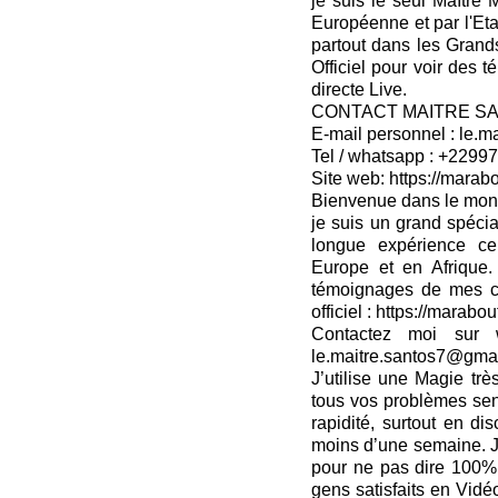
je suis le seul Maître
Européenne et par l'Eta
partout dans les Grands
Officiel pour voir des 
directe Live.
CONTACT MAITRE S
E-mail personnel : le.
Tel / whatsapp : +229
Site web: https://marabo
Bienvenue dans le monde
je suis un grand spé
longue expérience cer
Europe et en Afrique
témoignages de mes cli
officiel : https://marabo
Contactez moi sur 
le.maitre.santos7@gma
J’utilise une Magie tr
tous vos problèmes sen
rapidité, surtout en dis
moins d’une semaine. J
pour ne pas dire 100%
gens satisfaits en Vidé