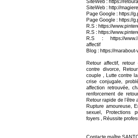
SiteWeb : https://retour
SiteWeb : http://magieret
Page Google : https://g
Page Google : https://g
R.S : https://www.pinter
R.S : https://www.pinter
R.S : https://www.lin
affectif
Blog : https://marabout-
Retour affectif, retou
contre divorce, Retour
couple , Lutte contre la
crise conjugale, probl
affection retrouvée, c
renforcement de retour 
Retour rapide de l'être
Rupture amoureuse, En
sexuel, Protections 
foyers , Réussite profes
Contacte maître SANT