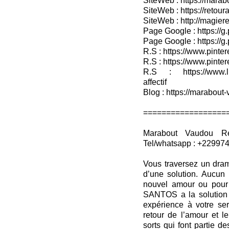
SiteWeb : https://marab
SiteWeb : https://retour
SiteWeb : http://magieret
Page Google : https://g
Page Google : https://g
R.S : https://www.pinter
R.S : https://www.pinter
R.S : https://www.lin
affectif
Blog : https://marabout-
==================
Marabout Vaudou Ret
Tel/whatsapp : +22997
Vous traversez un dram
d’une solution. Aucun 
nouvel amour ou pour 
SANTOS a la solution q
expérience à votre ser
retour de l’amour et l
sorts qui font partie d