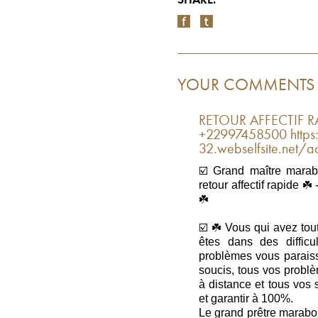
SHARE:
YOUR COMMENTS
RETOUR AFFECTIF RA
+22997458500 https:/
32.webselfsite.net/ac
☑️ Grand maître marabo
retour affectif rapide
☘️
☑️ ☘️ Vous qui avez tou
êtes dans des difficu
problèmes vous paraiss
soucis, tous vos probl
à distance et tous vos 
et garantir à 100%.
Le grand prêtre marabou