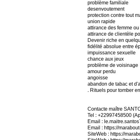
problème familiale
desenvoutement
protection contre tout 
union rapide
attirance des femme o
attirance de clientèle p
Devenir riche en quelqu
fidélité absolue entre é
impuissance sexuelle
chance aux jeux
problème de voisinage
amour perdu
angoisse
abandon de tabac et d'a
. Rituels pour tomber e
Contacte maître SANT
Tel : +22997458500 (A
Email : le.maitre.sant
Email : https://marabout
SiteWeb : https://marab