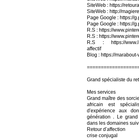
SiteWeb : https://retour
SiteWeb : http://magieret
Page Google : https://g
Page Google : https://g
R.S : https://www.pinter
R.S : https://www.pinter
R.S : https://www.lin
affectif
Blog : https://marabout-
==================
Grand spécialiste du reto
Mes services
Grand maître des sorci
africain est spécia
d'expérience aux don
génération . Le grand 
dans les domaines suiv
Retour d'affection
crise conjugal