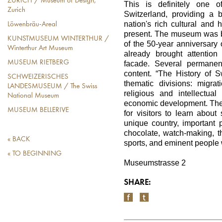
ZURICH / Museum of Design,
This is definitely one 
Zurich
Switzerland, providing a b
nation's rich cultural and h
Löwenbräu-Areal
present. The museum was bu
KUNSTMUSEUM WINTERTHUR /
of the 50-year anniversary of
Winterthur Art Museum
already brought attention t
MUSEUM RIETBERG
facade. Several permane
content. “The History of Sw
SCHWEIZERISCHES
thematic divisions: migra
LANDESMUSEUM / The Swiss
religious and intellectual 
National Museum
economic development. The 
MUSEUM BELLERIVE
for visitors to learn about
unique country, important 
chocolate, watch-making, t
« BACK
sports, and eminent people 
« TO BEGINNING
Museumstrasse 2
SHARE: