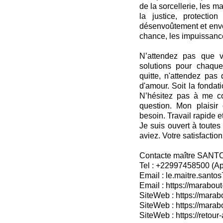
de la sorcellerie, les 
la justice, protectio
désenvoûtement et envoû
chance, les impuissance
N’attendez pas que v
solutions pour chaque
quitte, n'attendez pas 
d'amour. Soit la fondat
N’hésitez pas à me co
question. Mon plaisir
besoin. Travail rapide et
Je suis ouvert à toutes
aviez. Votre satisfaction
Contacte maître SANT
Tel : +22997458500 (A
Email : le.maitre.sant
Email : https://marabout
SiteWeb : https://marab
SiteWeb : https://mara
SiteWeb : https://retour-