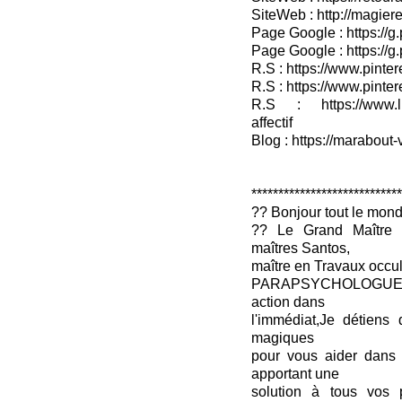
SiteWeb : http://magieret
Page Google : https://g
Page Google : https://g
R.S : https://www.pinter
R.S : https://www.pinter
R.S : https://www.lin
affectif
Blog : https://marabout-
****************************
?? Bonjour tout le mon
?? Le Grand Maître 
maîtres Santos,
maître en Travaux occul
PARAPSYCHOLOGUE-V
action dans
l'immédiat,Je détiens 
magiques
pour vous aider dans
apportant une
solution à tous vos 