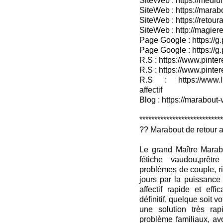
SiteWeb : https://medium
SiteWeb : https://marab
SiteWeb : https://retour
SiteWeb : http://magieret
Page Google : https://g
Page Google : https://g
R.S : https://www.pinter
R.S : https://www.pinter
R.S : https://www.lin
affectif
Blog : https://marabout-
***************************
?? Marabout de retour af
Le grand Maître Marab
fétiche vaudou,prêtr
problèmes de couple, rit
jours par la puissance
affectif rapide et effic
définitif, quelque soit v
une solution très rap
problème familiaux, avo