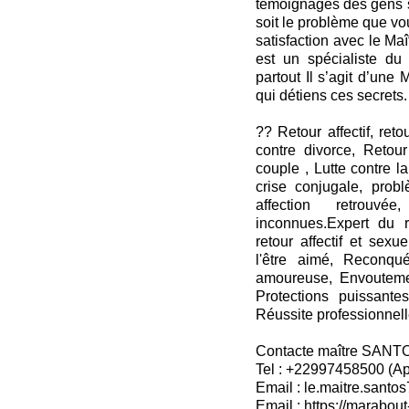
témoignages des gens s
soit le problème que vo
satisfaction avec le M
est un spécialiste du 
partout Il s’agit d’une
qui détiens ces secrets.
?? Retour affectif, ret
contre divorce, Retour
couple , Lutte contre la
crise conjugale, probl
affection retrouv
inconnues.Expert du r
retour affectif et sexu
l'être aimé, Reconqu
amoureuse, Envoutemen
Protections puissant
Réussite professionnelle
Contacte maître SANT
Tel : +22997458500 (A
Email : le.maitre.sant
Email : https://marabout