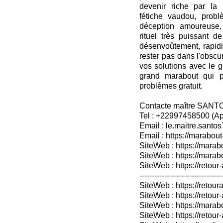
devenir riche par la
fétiche vaudou, prob
déception amoureuse, r
rituel très puissant 
désenvoûtement, rapidit
rester pas dans l'obscu
vos solutions avec le 
grand marabout qui p
problèmes gratuit.
Contacte maître SANT
Tel : +22997458500 (A
Email : le.maitre.sant
Email : https://marabout
SiteWeb : https://marab
SiteWeb : https://mara
SiteWeb : https://retour-
---------------------------------
SiteWeb : https://retoura
SiteWeb : https://retou
SiteWeb : https://marabo
SiteWeb : https://retour-