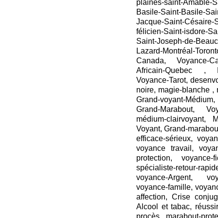
plaines-saint-Amable-S
Basile-Saint-Basile-Sai
Jacque-Saint-Césaire-S
félicien-Saint-isdore-S
Saint-Joseph-de-Beauce
Lazard-Montréal-Toron
Canada, Voyance-C
Africain-Quebec , 
Voyance-Tarot, desenv
noire, magie-blanche , 
Grand-voyant-Médium
Grand-Marabout, Voya
médium-clairvoyant, 
Voyant, Grand-marabout
efficace-sérieux, voya
voyance travail, voya
protection, voyance-fi
spécialiste-retour-r
voyance-Argent, voy
voyance-famille, voyan
affection, Crise conj
Alcool et tabac, réuss
procès, marabout-prote