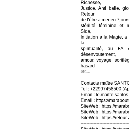
Richesse,
Justice, Anti balle, gl
Retour
de l'être aimer en 7jou
stérilité féminine et 
Sida,
Initiation a la Magie, a
la
spiritualité, au FA
désenvoutement,
amour, voyage, sortil
hasard
etc...
Contacte maître SANT
Tel : +22997458500 (A
Email : le.maitre.sant
Email : https://marabout
SiteWeb : https://marab
SiteWeb : https://mara
SiteWeb : https://retour-
---------------------------------