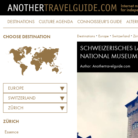
DESTINATIONS
CULTURE AGENDA
CONNOISSEUR'S GUIDE
ALTER
·
·
·
Destinations
Europe
Switzerland
Zür
CHOOSE DESTINATION
SCHWEIZERISCHES 
NATIONAL MUSEUM
Author: Anothertravelguide.com
EUROPE
SWITZERLAND
ZÜRICH
ZÜRICH
Essence