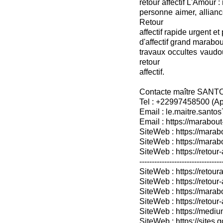
retour affectif L'Amour :
personne aimer, allian
Retour
affectif rapide urgent et 
d'affectif grand marabou
travaux occultes vaudo
retour
affectif.
Contacte maître SANT
Tel : +22997458500 (A
Email : le.maitre.sant
Email : https://marabout
SiteWeb : https://marab
SiteWeb : https://mara
SiteWeb : https://retour-
---------------------------------
SiteWeb : https://retoura
SiteWeb : https://retou
SiteWeb : https://marabo
SiteWeb : https://retour-
SiteWeb : https://medium
SiteWeb : https://sites.