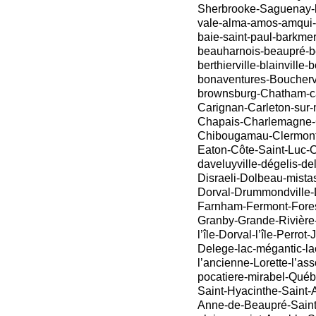
Sherbrooke-Saguenay-lé
vale-alma-amos-amqui-
baie-saint-paul-barkme
beauharnois-beaupré-bé
berthierville-blainville-
bonaventures-Bouchervi
brownsburg-Chatham-ca
Carignan-Carleton-sur
Chapais-Charlemagne-
Chibougamau-Clermont
Eaton-Côte-Saint-Luc-C
daveluyville-dégelis-d
Disraeli-Dolbeau-mista
Dorval-Drummondville-
Farnham-Fermont-Forest
Granby-Grande-Rivière
l’île-Dorval-l’île-Perrot
Delege-lac-mégantic-la
l’ancienne-Lorette-l’as
pocatiere-mirabel-Québ
Saint-Hyacinthe-Saint-
Anne-de-Beaupré-Saint