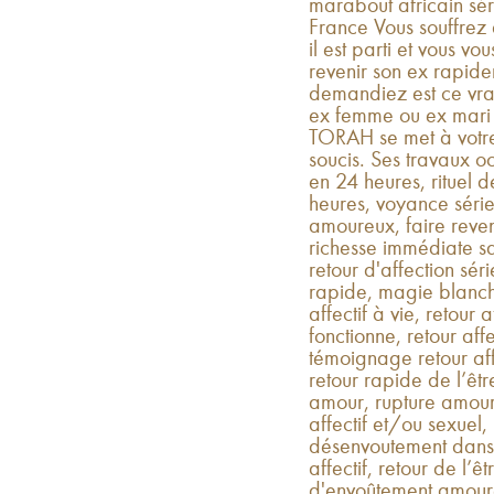
marabout africain sér
France Vous souffrez 
il est parti et vous v
revenir son ex rapid
demandiez est ce vrai
ex femme ou ex mar
TORAH se met à votre 
soucis. Ses travaux oc
en 24 heures, rituel d
heures, voyance séri
amoureux, faire reveni
richesse immédiate 
retour d'affection séri
rapide, magie blanche
affectif à vie, retour a
fonctionne, retour affec
témoignage retour affe
retour rapide de l’êt
amour, rupture amour
affectif et/ou sexuel,
désenvoutement dans u
affectif, retour de l’ê
d'envoûtement amoureux