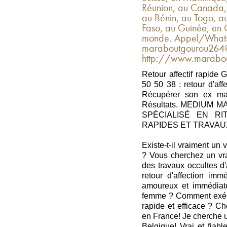
Réunion, au Canada,
au Bénin, au Togo, a
Faso, au Guinée, en C
monde. Appel/Whats
maraboutgourou264@
http://www.marabout
Retour affectif rapide
50 50 38 : retour d'af
Récupérer son ex mar
Résultats. MEDIUM
SPÉCIALISÉ EN RI
RAPIDES ET TRAVA
Existe-t-il vraiment un
? Vous cherchez un vra
des travaux occultes d
retour d'affection im
amoureux et immédiat
femme ? Comment exécute
rapide et efficace ? Ch
en France! Je cherche u
Belgique! Vrai et fiab