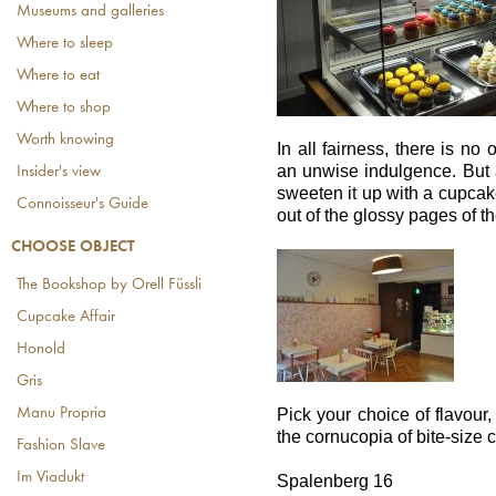
Museums and galleries
Where to sleep
Where to eat
Where to shop
Worth knowing
In all fairness, there is no
an unwise indulgence. But 
Insider's view
sweeten it up with a cupcake
Connoisseur's Guide
out of the glossy pages of th
CHOOSE OBJECT
The Bookshop by Orell Füssli
Cupcake Affair
Honold
Gris
Manu Propria
Pick your choice of flavou
the cornucopia of bite-size c
Fashion Slave
Im Viadukt
Spalenberg 16