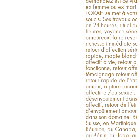
demandiez est ce vrai
ex femme ou ex mar
TORAH se met à votre 
soucis. Ses travaux oc
en 24 heures, rituel d
heures, voyance séri
amoureux, faire reveni
richesse immédiate 
retour d'affection séri
rapide, magie blanche
affectif à vie, retour a
fonctionne, retour affec
témoignage retour affe
retour rapide de l’êt
amour, rupture amour
affectif et/ou sexuel,
désenvoutement dans u
affectif, retour de l’ê
d'envoûtement amoureux
dans son domaine. Re
Suisse, en Martiniqu
Réunion, au Canada,
au Bénin, au Togo, a