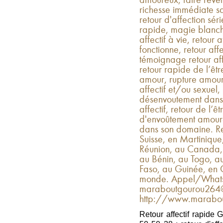
amoureux, faire reveni
richesse immédiate 
retour d'affection séri
rapide, magie blanche
affectif à vie, retour a
fonctionne, retour affec
témoignage retour affe
retour rapide de l’êt
amour, rupture amour
affectif et/ou sexuel,
désenvoutement dans u
affectif, retour de l’ê
d'envoûtement amoureux
dans son domaine. Re
Suisse, en Martiniqu
Réunion, au Canada,
au Bénin, au Togo, a
Faso, au Guinée, en C
monde. Appel/Whats
maraboutgourou264@
http://www.marabout
Retour affectif rapide