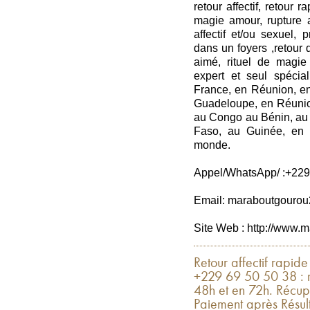
retour affectif, retour 
magie amour, rupture
affectif et/ou sexuel,
dans un foyers ,retour d’
aimé, rituel de magie 
expert et seul spéci
France, en Réunion, en
Guadeloupe, en Réunio
au Congo au Bénin, au 
Faso, au Guinée, en C
monde.
Appel/WhatsApp/ :+229
Email: maraboutgouro
Site Web : http://www.m
Retour affectif rapid
+229 69 50 50 38 : r
48h et en 72h. Récup
Paiement après Rés