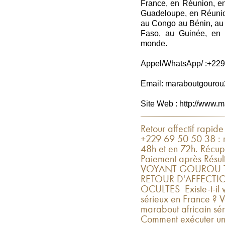
France, en Réunion, en
Guadeloupe, en Réunio
au Congo au Bénin, au 
Faso, au Guinée, en C
monde.
Appel/WhatsApp/ :+229
Email: maraboutgouro
Site Web : http://www.m
Retour affectif rapid
+229 69 50 50 38 : r
48h et en 72h. Récup
Paiement après Rés
VOYANT GOUROU TO
RETOUR D'AFFECTIO
OCULTES Existe-t-il v
sérieux en France ? V
marabout africain sér
Comment exécuter un r