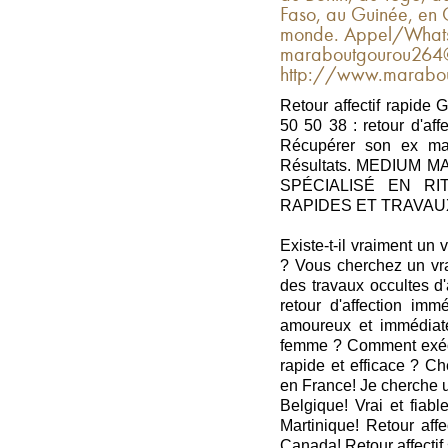
Faso, au Guinée, en C
monde. Appel/Whats
maraboutgourou264@
http://www.marabout
Retour affectif rapide
50 50 38 : retour d'af
Récupérer son ex mar
Résultats. MEDIUM
SPÉCIALISÉ EN RI
RAPIDES ET TRAVA
Existe-t-il vraiment un
? Vous cherchez un vra
des travaux occultes d
retour d'affection im
amoureux et immédiat
femme ? Comment exécute
rapide et efficace ? Ch
en France! Je cherche u
Belgique! Vrai et fiab
Martinique! Retour affe
Canada! Retour affecti