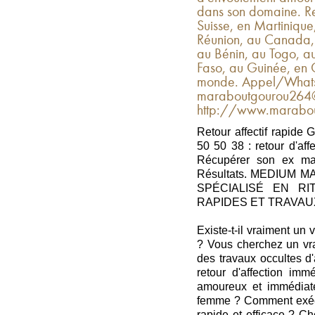
dans son domaine. Re
Suisse, en Martiniqu
Réunion, au Canada,
au Bénin, au Togo, a
Faso, au Guinée, en C
monde. Appel/Whats
maraboutgourou264@
http://www.marabout
Retour affectif rapide
50 50 38 : retour d'af
Récupérer son ex mar
Résultats. MEDIUM
SPÉCIALISÉ EN RI
RAPIDES ET TRAVA
Existe-t-il vraiment un
? Vous cherchez un vra
des travaux occultes d
retour d'affection im
amoureux et immédiat
femme ? Comment exécute
rapide et efficace ? Ch