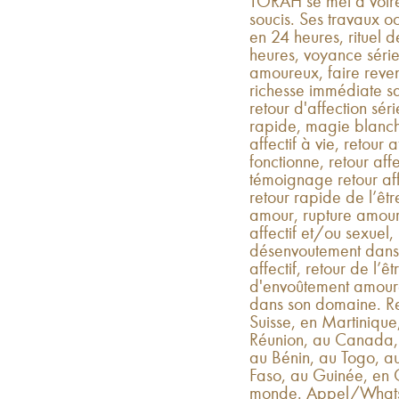
TORAH se met à votre 
soucis. Ses travaux oc
en 24 heures, rituel d
heures, voyance séri
amoureux, faire reveni
richesse immédiate 
retour d'affection séri
rapide, magie blanche
affectif à vie, retour a
fonctionne, retour affec
témoignage retour affe
retour rapide de l’êt
amour, rupture amour
affectif et/ou sexuel,
désenvoutement dans u
affectif, retour de l’ê
d'envoûtement amoureux
dans son domaine. Re
Suisse, en Martiniqu
Réunion, au Canada,
au Bénin, au Togo, a
Faso, au Guinée, en C
monde. Appel/Whats