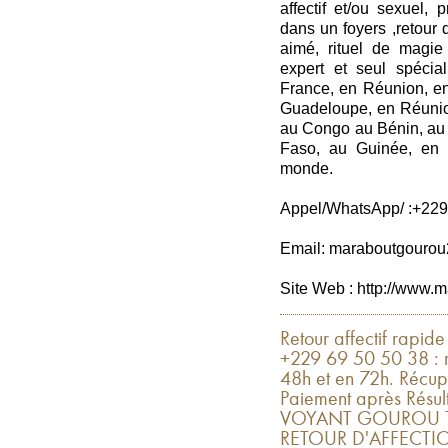
affectif et/ou sexuel,
dans un foyers ,retour d’
aimé, rituel de magie 
expert et seul spéci
France, en Réunion, en
Guadeloupe, en Réunio
au Congo au Bénin, au 
Faso, au Guinée, en C
monde.
Appel/WhatsApp/ :+229
Email: maraboutgouro
Site Web : http://www.m
Retour affectif rapid
+229 69 50 50 38 : r
48h et en 72h. Récup
Paiement après Rés
VOYANT GOUROU TO
RETOUR D'AFFECTIO