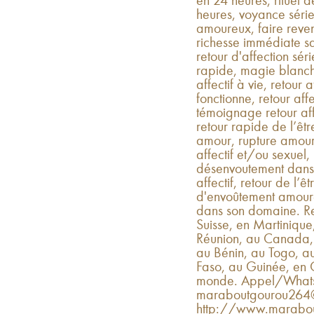
en 24 heures, rituel d
heures, voyance séri
amoureux, faire reveni
richesse immédiate 
retour d'affection séri
rapide, magie blanche
affectif à vie, retour a
fonctionne, retour affec
témoignage retour affe
retour rapide de l’êt
amour, rupture amour
affectif et/ou sexuel,
désenvoutement dans u
affectif, retour de l’ê
d'envoûtement amoureux
dans son domaine. Re
Suisse, en Martiniqu
Réunion, au Canada,
au Bénin, au Togo, a
Faso, au Guinée, en C
monde. Appel/Whats
maraboutgourou264@
http://www.marabout