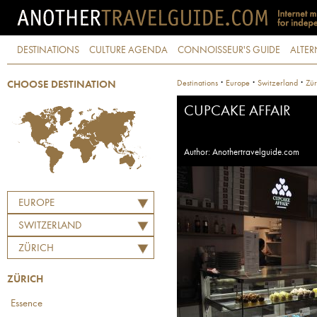
DESTINATIONS
CULTURE AGENDA
CONNOISSEUR'S GUIDE
ALTER
·
·
·
Destinations
Europe
Switzerland
Zür
CHOOSE DESTINATION
CUPCAKE AFFAIR
Author: Anothertravelguide.com
EUROPE
SWITZERLAND
ZÜRICH
ZÜRICH
Essence