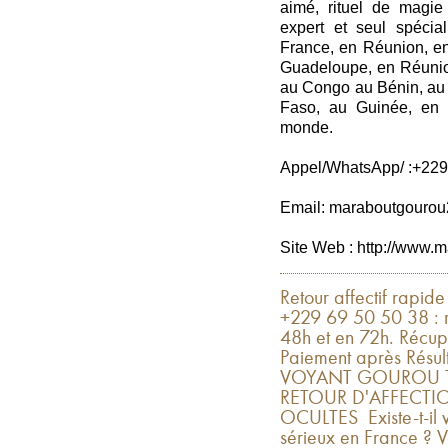
aimé, rituel de magie 
expert et seul spéci
France, en Réunion, en
Guadeloupe, en Réunio
au Congo au Bénin, au 
Faso, au Guinée, en C
monde.
Appel/WhatsApp/ :+229
Email: maraboutgouro
Site Web : http://www.m
Retour affectif rapid
+229 69 50 50 38 : r
48h et en 72h. Récup
Paiement après Rés
VOYANT GOUROU TO
RETOUR D'AFFECTIO
OCULTES Existe-t-il v
sérieux en France ? V