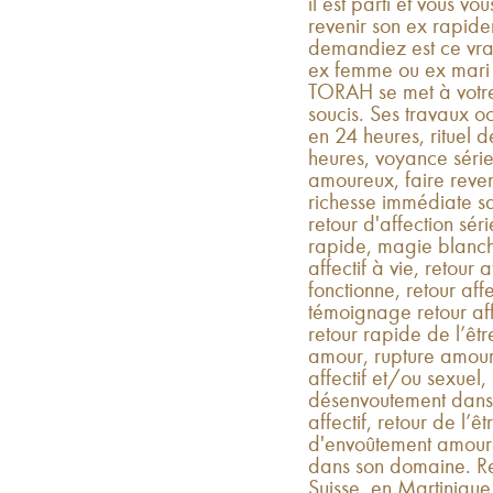
il est parti et vous v
revenir son ex rapid
demandiez est ce vrai
ex femme ou ex mar
TORAH se met à votre 
soucis. Ses travaux oc
en 24 heures, rituel d
heures, voyance séri
amoureux, faire reveni
richesse immédiate 
retour d'affection séri
rapide, magie blanche
affectif à vie, retour a
fonctionne, retour affec
témoignage retour affe
retour rapide de l’êt
amour, rupture amour
affectif et/ou sexuel,
désenvoutement dans u
affectif, retour de l’ê
d'envoûtement amoureux
dans son domaine. Re
Suisse, en Martiniqu