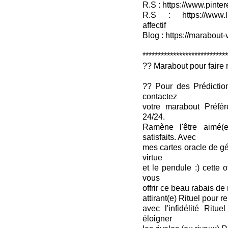
R.S : https://www.pinter
R.S : https://www.lin
affectif
Blog : https://marabout-
****************************
?? Marabout pour faire r
?? Pour des Prédictio
contactez
votre marabout Préfér
24/24.
Ramène l'être aimé(
satisfaits. Avec
mes cartes oracle de gé
virtue
et le pendule :) cette o
vous
offrir ce beau rabais d
attirant(e) Rituel pour 
avec l'infidélité Ritu
éloigner