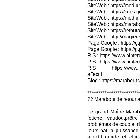
SiteWeb : https://medium
SiteWeb : https://sites.
SiteWeb : https://medium
SiteWeb : https://marab
SiteWeb : https://retour
SiteWeb : http://magieret
Page Google : https://g
Page Google : https://g
R.S : https://www.pinter
R.S : https://www.pinter
R.S : https://www.lin
affectif
Blog : https://marabout-
***************************
?? Marabout de retour af
Le grand Maître Marab
fétiche vaudou,prêtr
problèmes de couple, rit
jours par la puissance
affectif rapide et effic