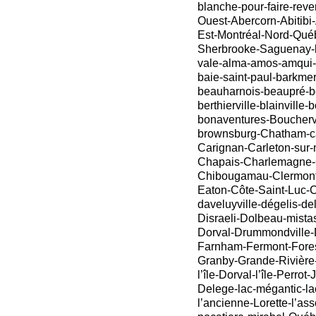
blanche-pour-faire-reve
Ouest-Abercorn-Abitibi-
Est-Montréal-Nord-Qué
Sherbrooke-Saguenay-lé
vale-alma-amos-amqui-
baie-saint-paul-barkme
beauharnois-beaupré-bé
berthierville-blainville-
bonaventures-Bouchervi
brownsburg-Chatham-ca
Carignan-Carleton-sur
Chapais-Charlemagne-
Chibougamau-Clermont
Eaton-Côte-Saint-Luc-C
daveluyville-dégelis-d
Disraeli-Dolbeau-mista
Dorval-Drummondville-
Farnham-Fermont-Forest
Granby-Grande-Rivière
l’île-Dorval-l’île-Perrot
Delege-lac-mégantic-la
l’ancienne-Lorette-l’as