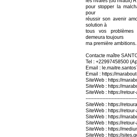
les rivales (ou rivaux) R
pour stopper la malcha
pour
réussir son avenir amo
solution à
tous vos problèmes 
demeura toujours
ma première ambitions. 
Contacte maître SANT
Tel : +22997458500 (A
Email : le.maitre.sant
Email : https://marabout
SiteWeb : https://marab
SiteWeb : https://mara
SiteWeb : https://retour-
---------------------------------
SiteWeb : https://retoura
SiteWeb : https://retou
SiteWeb : https://marabo
SiteWeb : https://retour-
SiteWeb : https://medium
SiteWeb : https://sites.