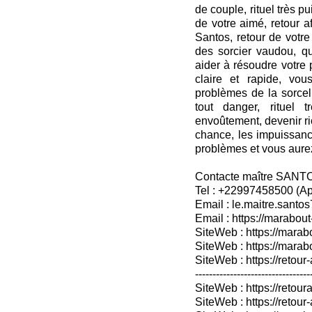
de couple, rituel très pu
de votre aimé, retour af
Santos, retour de votr
des sorcier vaudou, qu
aider à résoudre votre
claire et rapide, vo
problèmes de la sorcell
tout danger, rituel 
envoûtement, devenir ri
chance, les impuissanc
problèmes et vous aurez 
Contacte maître SANT
Tel : +22997458500 (A
Email : le.maitre.sant
Email : https://marabout
SiteWeb : https://marab
SiteWeb : https://mara
SiteWeb : https://retour-
---------------------------------
SiteWeb : https://retoura
SiteWeb : https://retou