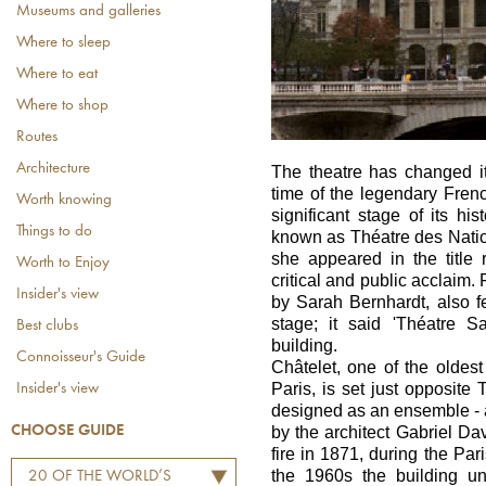
Museums and galleries
Where to sleep
Where to eat
Where to shop
Routes
Architecture
The theatre has changed i
time of the legendary Fren
Worth knowing
significant stage of its hi
Things to do
known as Théatre des Nations
she appeared in the title
Worth to Enjoy
critical and public acclaim.
Insider's view
by Sarah Bernhardt, also f
stage; it said 'Théatre S
Best clubs
building.
Connoisseur's Guide
Châtelet, one of the oldest
Paris, is set just opposite 
Insider's view
designed as an ensemble - a
CHOOSE GUIDE
by the architect Gabriel D
fire in 1871, during the Pa
the 1960s the building u
20 OF THE WORLD’S