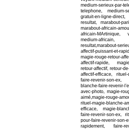
medium-serieux-par
telephone, medium-ser
gratuit-en-ligne-dire
resultat, marabout-par
marabout-africain-amou
africain-MArtinique, v
medium-africain, m
resultat,marabout-serie
affectif-puissant-et-rap
magie-rouge-retour-aff
affectif-rapide, magie
retour-affectif, retour-d
affectif-efficace, ritue
faire-revenir-son-ex, 
blanche-faire-revenir-l
avec-photo, magie-rouge
aimé,magie-rouge-amour-e
rituel-magie-blanche-a
efficace, magie-blanche
faire-revenir-son-ex, r
pour-faire-revenir-s
rapidement, faire-re