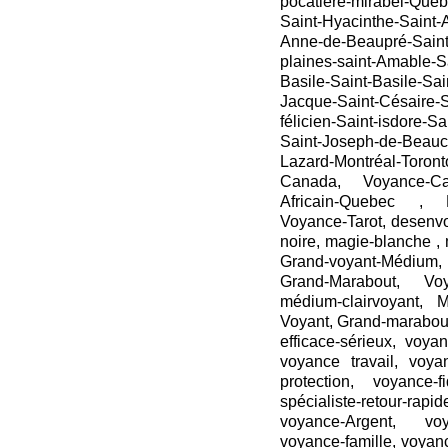
pocatiere-mirabel-Québ
Saint-Hyacinthe-Saint-
Anne-de-Beaupré-Saint
plaines-saint-Amable-S
Basile-Saint-Basile-Sai
Jacque-Saint-Césaire-S
félicien-Saint-isdore-S
Saint-Joseph-de-Beauce
Lazard-Montréal-Toron
Canada, Voyance-C
Africain-Quebec , 
Voyance-Tarot, desenv
noire, magie-blanche , 
Grand-voyant-Médium
Grand-Marabout, Voya
médium-clairvoyant, 
Voyant, Grand-marabout
efficace-sérieux, voya
voyance travail, voya
protection, voyance-fi
spécialiste-retour-r
voyance-Argent, voy
voyance-famille, voyan