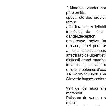
? Marabout vaudou sor
père en fils,
spécialiste des probl
retour
affectif rapide et défini
immédiat de l'être 
danger,déception
amoureuse, ravive l'am
efficace, rituel pour 
aimer, alliance d'amour
affectif rapide urgent et 
d'affectif grand marabo
travaux occultes vaudo
et tous problèmes d'occ
Tél +22997458500 ,E-ma
Siteweb: https://sorcier-
??Rituel de retour aff
marabout
Puissant du vaudou s
retour