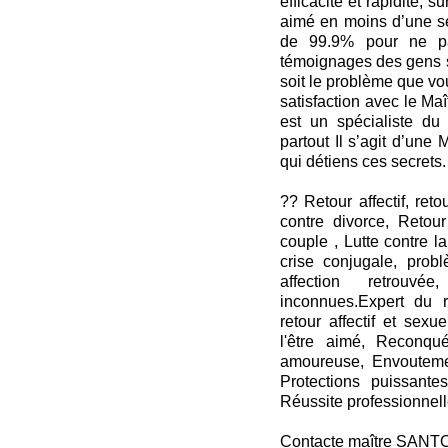
efficacité et rapidité, su
aimé en moins d’une se
de 99.9% pour ne pa
témoignages des gens s
soit le problème que vo
satisfaction avec le M
est un spécialiste du 
partout Il s’agit d’une
qui détiens ces secrets.
?? Retour affectif, ret
contre divorce, Retour
couple , Lutte contre la
crise conjugale, probl
affection retrouv
inconnues.Expert du r
retour affectif et sexu
l'être aimé, Reconqu
amoureuse, Envoutemen
Protections puissant
Réussite professionnelle
Contacte maître SANT