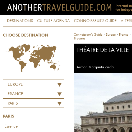
DESTINATIONS
CULTURE AGENDA
CONNOISSEUR'S GUIDE
ALTER
·
·
·
Connoisseur's Guide
Europe
France
CHOOSE DESTINATION
Theatres
THÉATRE DE LA VILLE
Author: Margarita Zieda
EUROPE
FRANCE
PARIS
PARIS
Essence