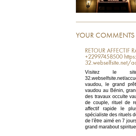
YOUR COMMENTS
RETOUR AFFECTIF RA
+22997458500 https:/
32.webselfsite.net/ac
Visitez le site of
32.webselfsite.net/acc
vaudou, le grand prêt
vaudou au Bénin, grand
des travaux occulte va
de couple, rituel de re
affectif rapide le p
spécialiste des rituels de
de l'être aimé en 7 jou
grand marabout spiritue