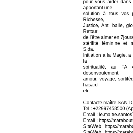
pour vous aider dans
apportant une
solution à tous vos 
Richesse,
Justice, Anti balle, gl
Retour
de l'être aimer en 7jou
stérilité féminine et 
Sida,
Initiation a la Magie, a
la
spiritualité, au FA
désenvoutement,
amour, voyage, sortil
hasard
etc...
Contacte maître SANT
Tel : +22997458500 (A
Email : le.maitre.sant
Email : https://marabout
SiteWeb : https://marab
SiteWeb : https://mara