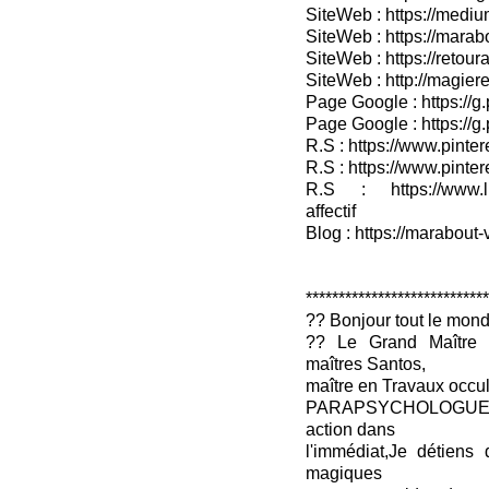
SiteWeb : https://medium
SiteWeb : https://marab
SiteWeb : https://retour
SiteWeb : http://magieret
Page Google : https://g
Page Google : https://g
R.S : https://www.pinter
R.S : https://www.pinter
R.S : https://www.lin
affectif
Blog : https://marabout-
****************************
?? Bonjour tout le mon
?? Le Grand Maître 
maîtres Santos,
maître en Travaux occul
PARAPSYCHOLOGUE-V
action dans
l'immédiat,Je détiens 
magiques