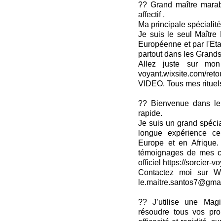
?? Grand maître marab
affectif .
Ma principale spécialité 
Je suis le seul Maître
Européenne et par l'Eta
partout dans les Grands
Allez juste sur mon si
voyant.wixsite.com/reto
VIDEO. Tous mes rituels 
?? Bienvenue dans le 
rapide.
Je suis un grand spé
longue expérience cer
Europe et en Afrique
témoignages de mes cli
officiel https://sorcier-v
Contactez moi sur W
le.maitre.santos7@gma
?? J’utilise une Mag
résoudre tous vos pr