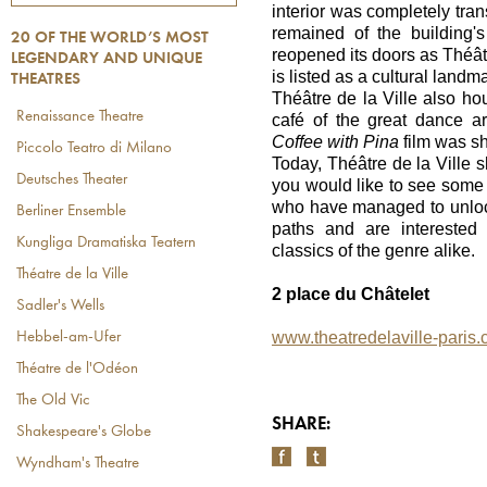
interior was completely tran
MOST LEGENDARY AND
remained of the building'
20 OF THE WORLD’S MOST
UNIQUE THEATRES
reopened its doors as Théâtr
LEGENDARY AND UNIQUE
is listed as a cultural landm
THEATRES
Théâtre de la Ville also h
Renaissance Theatre
café of the great dance ar
Coffee with Pina
film was sh
Piccolo Teatro di Milano
Today, Théâtre de la Ville sh
Deutsches Theater
you would like to see some 
who have managed to unlo
Berliner Ensemble
paths and are interested
Kungliga Dramatiska Teatern
classics of the genre alike.
Théatre de la Ville
2 place du Châtelet
Sadler's Wells
www.theatredelaville-paris
Hebbel-am-Ufer
Théatre de l'Odéon
The Old Vic
SHARE:
Shakespeare's Globe
Wyndham's Theatre