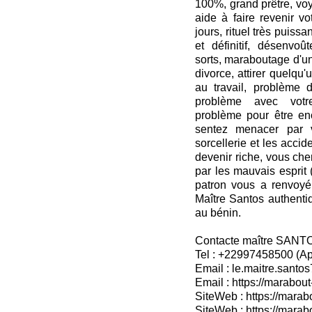
100%, grand prêtre, vo
aide à faire revenir vo
jours, rituel très puissan
et définitif, désenvoû
sorts, maraboutage d'u
divorce, attirer quelqu
au travail, problème 
problème avec votre
problème pour être en
sentez menacer par v
sorcellerie et les accide
devenir riche, vous ch
par les mauvais esprit 
patron vous a renvoyé
Maître Santos authentiq
au bénin.
Contacte maître SANT
Tel : +22997458500 (A
Email : le.maitre.sant
Email : https://marabout
SiteWeb : https://marab
SiteWeb : https://mara