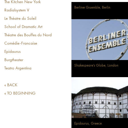
The Kitchen New York
Berliner Ensemble, Berlin
Radialsystem V
Le Théatre du Soleil
School of Dramatic Art
Théatre des Bouffes du Nord
Comédie-Francaise
Epidaurus
Burgtheater
Shakespeare's Globe, London
Teatro Argentina
« BACK
« TO BEGINNING
Epidaurus, Greece