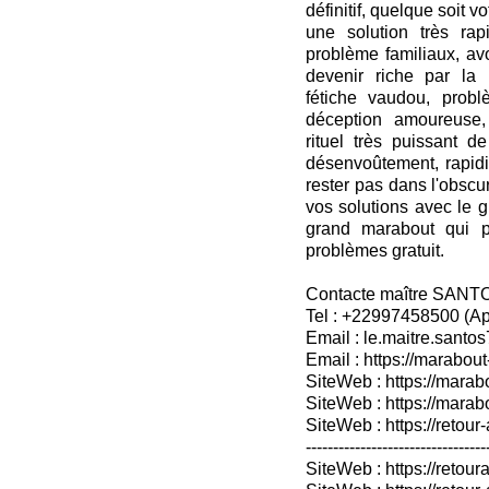
définitif, quelque soit v
une solution très rap
problème familiaux, avo
devenir riche par la
fétiche vaudou, prob
déception amoureuse, r
rituel très puissant 
désenvoûtement, rapidit
rester pas dans l'obscu
vos solutions avec le 
grand marabout qui p
problèmes gratuit.
Contacte maître SANT
Tel : +22997458500 (A
Email : le.maitre.sant
Email : https://marabout
SiteWeb : https://marab
SiteWeb : https://mara
SiteWeb : https://retour-
---------------------------------
SiteWeb : https://retoura