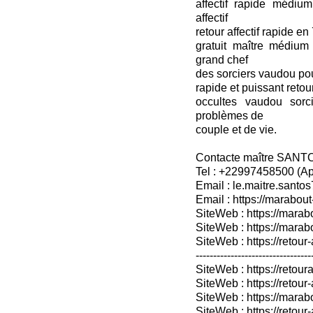
affectif rapide médium
affectif
retour affectif rapide en
gratuit maître médium
grand chef
des sorciers vaudou pour 
rapide et puissant retou
occultes vaudou sorc
problèmes de
couple et de vie.
Contacte maître SANT
Tel : +22997458500 (A
Email : le.maitre.sant
Email : https://marabout
SiteWeb : https://marab
SiteWeb : https://mara
SiteWeb : https://retour-
---------------------------------
SiteWeb : https://retoura
SiteWeb : https://retou
SiteWeb : https://marabo
SiteWeb : https://retour-