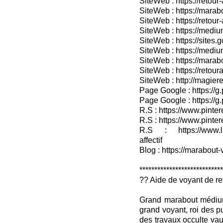
SiteWeb : https://retou
SiteWeb : https://marabo
SiteWeb : https://retour-
SiteWeb : https://medium
SiteWeb : https://sites.
SiteWeb : https://medium
SiteWeb : https://marab
SiteWeb : https://retour
SiteWeb : http://magieret
Page Google : https://g
Page Google : https://g
R.S : https://www.pinter
R.S : https://www.pinter
R.S : https://www.lin
affectif
Blog : https://marabout-
***************************
?? Aide de voyant de ret
Grand marabout médium 
grand voyant, roi des p
des travaux occulte va