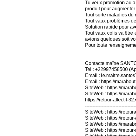
Tu veux promotion au a
produit pour augmenter
Tout sorte maladies du
Tout vaux problèmes de fa
Solution rapide pour avo
Tout vaux colis va être
avions quelques soit vo
Pour toute renseignem
Contacte maître SANT
Tel : +22997458500 (A
Email : le.maitre.sant
Email : https://marabout
SiteWeb : https://marab
SiteWeb : https://mara
https://retour-affectif-3
---------------------------------
SiteWeb : https://retoura
SiteWeb : https://retou
SiteWeb : https://marabo
SiteWeb : https://retour-