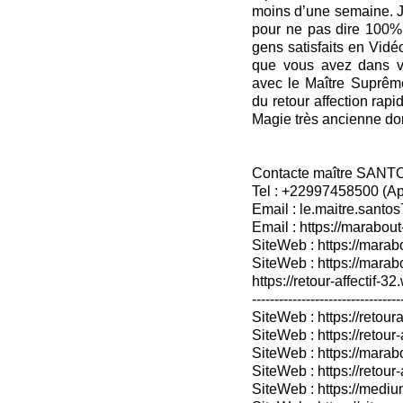
moins d’une semaine. J
pour ne pas dire 100%
gens satisfaits en Vidé
que vous avez dans vo
avec le Maître Suprême
du retour affection rapi
Magie très ancienne dont
Contacte maître SANT
Tel : +22997458500 (A
Email : le.maitre.sant
Email : https://marabout
SiteWeb : https://marab
SiteWeb : https://mara
https://retour-affectif-3
---------------------------------
SiteWeb : https://retoura
SiteWeb : https://retou
SiteWeb : https://marabo
SiteWeb : https://retour-
SiteWeb : https://medium