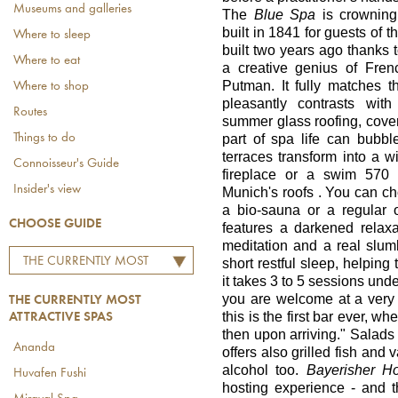
Museums and galleries
The
Blue Spa
is crowning
built in 1841 for guests of 
Where to sleep
built two years ago thanks 
Where to eat
a creative genius of Fren
Putman. It fully matches t
Where to shop
pleasantly contrasts wit
Routes
summer glass roofing, cove
Things to do
part of spa life can bubbl
terraces transform into a w
Connoisseur's Guide
fireplace or a swim 570
Insider's view
Munich's roofs . You can c
a bio-sauna or a regular 
CHOOSE GUIDE
features a darkened relaxa
meditation and a real slu
THE CURRENTLY MOST
short restful sleep, helping
it takes 3 to 5 sessions unde
ATTRACTIVE SPAS
you are welcome at a very 
THE CURRENTLY MOST
this is the first bar ever, 
ATTRACTIVE SPAS
then upon arriving." Salads 
Ananda
offers also grilled fish and v
alcohol too.
Bayerisher H
Huvafen Fushi
hosting experience - and 