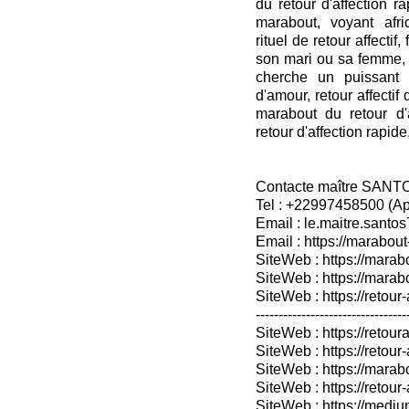
du retour d'affection ra
marabout, voyant afr
rituel de retour affecti
son mari ou sa femme, 
cherche un puissant 
d'amour, retour affectif 
marabout du retour d'
retour d'affection rapide
Contacte maître SANT
Tel : +22997458500 (A
Email : le.maitre.sant
Email : https://marabout
SiteWeb : https://marab
SiteWeb : https://mara
SiteWeb : https://retour-
---------------------------------
SiteWeb : https://retoura
SiteWeb : https://retou
SiteWeb : https://marabo
SiteWeb : https://retour-
SiteWeb : https://medium