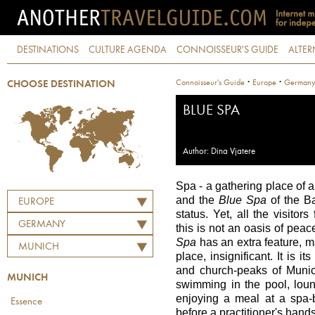
DESTINATIONS
CULTURE AGENDA
CONNOISSEUR'S GUIDE
ALTER
·
·
Connoisseur's Guide
Europe
German
CHOOSE DESTINATION
BLUE SPA
Author: Dina Vjatere
Spa - a gathering place of a
and the
Blue Spa
of the Ba
EUROPE
status. Yet, all the visitor
GERMANY
this is not an oasis of peac
Spa
has an extra feature, mak
MUNICH
place, insignificant. It is 
and church-peaks of Munic
MUNICH
swimming in the pool, loun
enjoying a meal at a spa-
Essence
before a practitioner's hand