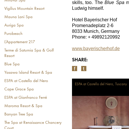
Miraval Spa
skills, too. The
Blue Spa
m
Ludwig himself.
Vigilius Mountain Resort
Mauna Lani Spa
Hotel Bayerischer Hof
Promenadeplatz 2-6
Auriga Spa
8033 Munich, Germany
Purobeach
Phone: + 49892120992
L’Appartement 217
www.bayerischerhof.de
Terme di Saturnia Spa & Golf
Resort
SHARE:
Blue Spa
Yasawa Island Resort & Spa
ESPA at Castello del Nero
ESPA at Castello del Nero, Tuscany
Cape Grace Spa
ESPA at Gianfranco Ferré
Maroma Resort & Spa
Banyan Tree Spa
The Spa at Renaissance Chancery
Court