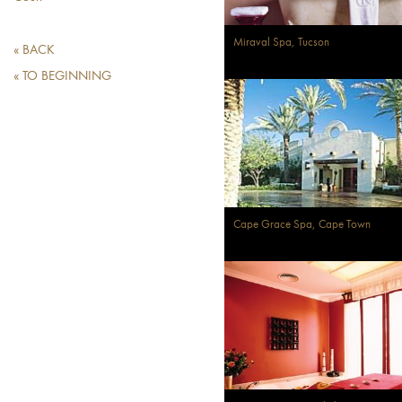
Miraval Spa, Tucson
« BACK
« TO BEGINNING
Cape Grace Spa, Cape Town