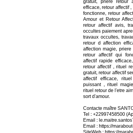
gratuit, priere retour a
efficace, retour affectif ,
fonctionne, retour affect
Amour et Retour Affecti
retour affectif avis, t
occultes paiement apres
travaux occultes, travau
retour d affection effi
affection magie, priere r
retour affectif qui fon
affectif rapide efficace,
retour affectif , rituel 
gratuit, retour affectif se
affectif efficace, rit
puissant , rituel mag
rituel retour de l'etre ai
sort d'amour.
Contacte maître SANT
Tel : +22997458500 (A
Email : le.maitre.sant
Email : https://marabout
SiteWeb : https://marab