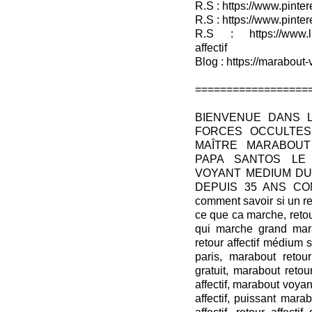
R.S : https://www.pinter
R.S : https://www.pinter
R.S : https://www.lin
affectif
Blog : https://marabout-
==================
BIENVENUE DANS 
FORCES OCCULTES
MAÎTRE MARABOUT
PAPA SANTOS LE
VOYANT MEDIUM DU 
DEPUIS 35 ANS COMME
comment savoir si un reto
ce que ca marche, retour 
qui marche grand marab
retour affectif médium s
paris, marabout retour 
gratuit, marabout retou
affectif, marabout voyan
affectif, puissant marab