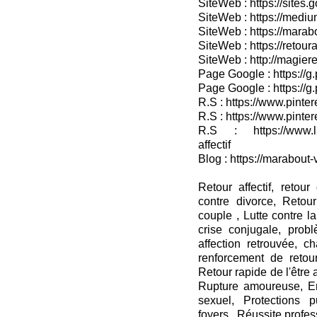
SiteWeb : https://sites.
SiteWeb : https://medium
SiteWeb : https://marab
SiteWeb : https://retour
SiteWeb : http://magieret
Page Google : https://g
Page Google : https://g
R.S : https://www.pinter
R.S : https://www.pinter
R.S : https://www.lin
affectif
Blog : https://marabout-
Retour affectif, retou
contre divorce, Retour
couple , Lutte contre la
crise conjugale, probl
affection retrouvée, c
renforcement de retour 
Retour rapide de l'être
Rupture amoureuse, En
sexuel, Protections 
foyers , Réussite profes