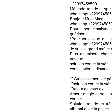
+22997458500
Méthode rapide et spiri
whatsapp: +22997458
Bonjour Mr et Mme
whatsapp +229974585
Pour la bonne satisfact
guérisons
*Pour tous ceux qui s
whatsapp: +22997458
Je suis le grand maîtr
Plus de misère chez 
travaux
solution contre la stérili
consultation a distance
"" Grossissement de pén
""solution contre la stéri
""retour de vaux ex
Amour magie et solutio
couple
Solution rapide et trè
tribunal et de la police