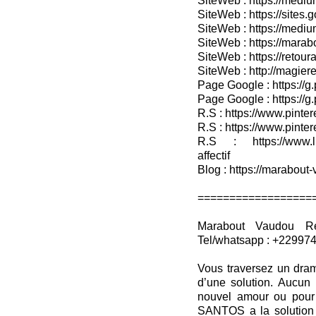
SiteWeb : https://medium
SiteWeb : https://sites.
SiteWeb : https://medium
SiteWeb : https://marab
SiteWeb : https://retour
SiteWeb : http://magieret
Page Google : https://g
Page Google : https://g
R.S : https://www.pinter
R.S : https://www.pinter
R.S : https://www.lin
affectif
Blog : https://marabout-
==================
Marabout Vaudou Ret
Tel/whatsapp : +22997
Vous traversez un dram
d’une solution. Aucun 
nouvel amour ou pour 
SANTOS a la solution q