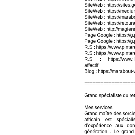
SiteWeb : https://sites.
SiteWeb : https://medium
SiteWeb : https://marab
SiteWeb : https://retour
SiteWeb : http://magieret
Page Google : https://g
Page Google : https://g
R.S : https://www.pinter
R.S : https://www.pinter
R.S : https://www.lin
affectif
Blog : https://marabout-
==================
Grand spécialiste du reto
Mes services
Grand maître des sorci
africain est spécia
d'expérience aux don
génération . Le grand 