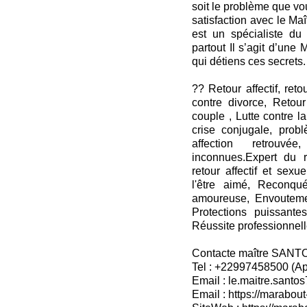
soit le problème que vo
satisfaction avec le M
est un spécialiste du 
partout Il s’agit d’une
qui détiens ces secrets.
?? Retour affectif, ret
contre divorce, Retour
couple , Lutte contre la
crise conjugale, probl
affection retrouv
inconnues.Expert du r
retour affectif et sexu
l'être aimé, Reconqu
amoureuse, Envoutemen
Protections puissant
Réussite professionnelle
Contacte maître SANT
Tel : +22997458500 (A
Email : le.maitre.sant
Email : https://marabout