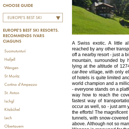
CHOOSE GUIDE
EUROPE'S BEST SKI
RESORTS. RECOMMENDS
EUROPE'S BEST SKI RESORTS.
IVARS CIAGUNS
RECOMMENDS IVARS
CIAGUNS
A Swiss exotic. A little a
reached by any other transpor
Suomutunturi
off a nearby resort - just a b
Hafjell
mountain, surrounded by 
lying at the altitude of 12
Wengen
car-free
village, with only 
St Moritz
of hotels is quite limited an
world champion and a million
Cortina d'Ampezzo
- everyone stands on a platfor
St. Anton
way how to reach the covet
fastest way of transporta
Ischgl
occur as well, so - just arm y
Kitzbühel
the efforts! The magnificent
tunnels, with snow-covered
Lech
above. Although not so man
Obertauern