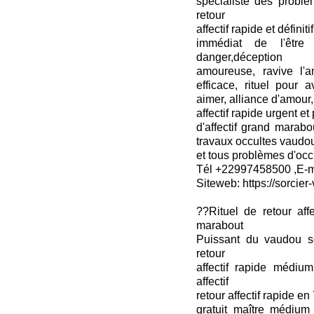
spécialiste des probl
retour
affectif rapide et défini
immédiat de l'être 
danger,déception
amoureuse, ravive l'am
efficace, rituel pour 
aimer, alliance d'amour
affectif rapide urgent et 
d'affectif grand marabo
travaux occultes vaudo
et tous problèmes d'occ
Tél +22997458500 ,E-ma
Siteweb: https://sorcier-
??Rituel de retour aff
marabout
Puissant du vaudou s
retour
affectif rapide médium
affectif
retour affectif rapide en
gratuit maître médium