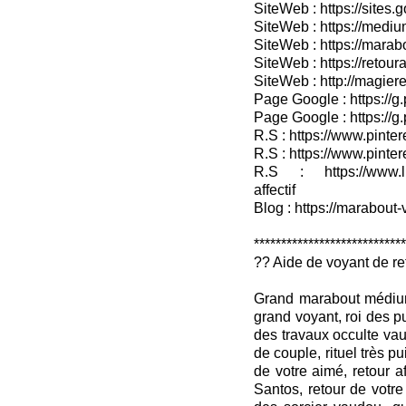
SiteWeb : https://sites.
SiteWeb : https://medium
SiteWeb : https://marab
SiteWeb : https://retour
SiteWeb : http://magieret
Page Google : https://g
Page Google : https://g
R.S : https://www.pinter
R.S : https://www.pinter
R.S : https://www.lin
affectif
Blog : https://marabout-
***************************
?? Aide de voyant de ret
Grand marabout médium 
grand voyant, roi des p
des travaux occulte va
de couple, rituel très pu
de votre aimé, retour af
Santos, retour de votr