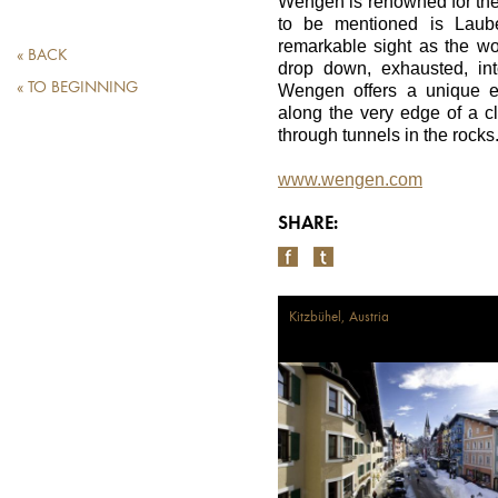
Wengen is renowned for the
to be mentioned is Laube
remarkable sight as the wor
« BACK
drop down, exhausted, int
« TO BEGINNING
Wengen offers a unique e
along the very edge of a cli
through tunnels in the rocks
www.wengen.com
SHARE:
Kitzbühel, Austria