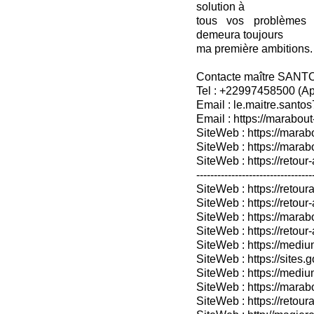
solution à
tous vos problèmes 
demeura toujours
ma première ambitions. 
Contacte maître SANT
Tel : +22997458500 (A
Email : le.maitre.sant
Email : https://marabout
SiteWeb : https://marab
SiteWeb : https://mara
SiteWeb : https://retour-
---------------------------------
SiteWeb : https://retoura
SiteWeb : https://retou
SiteWeb : https://marabo
SiteWeb : https://retour-
SiteWeb : https://medium
SiteWeb : https://sites.
SiteWeb : https://medium
SiteWeb : https://marab
SiteWeb : https://retour