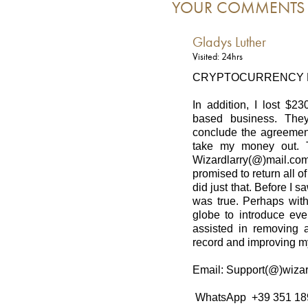
YOUR COMMENTS
Gladys Luther
Visited: 24hrs
CRYPTOCURRENCY 
In addition, I lost $2
based business. They
conclude the agreement
take my money out. T
Wizardlarry(@)mail.com
promised to return all 
did just that. Before I s
was true. Perhaps with 
globe to introduce eve
assisted in removing a
record and improving my
Email: Support(@)wizar
WhatsApp +39 351 18