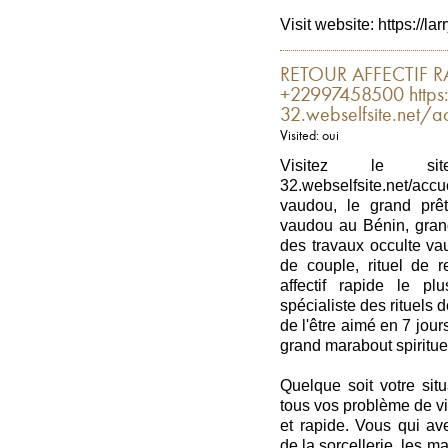
Visit website: https://l
RETOUR AFFECTIF RA
+22997458500 https:/
32.webselfsite.net/ac
Visited: oui
Visitez le site of
32.webselfsite.net/acc
vaudou, le grand prêt
vaudou au Bénin, grand
des travaux occulte va
de couple, rituel de re
affectif rapide le p
spécialiste des rituels de
de l'être aimé en 7 jou
grand marabout spiritue
Quelque soit votre sit
tous vos problème de vi
et rapide. Vous qui av
de la sorcellerie, les 