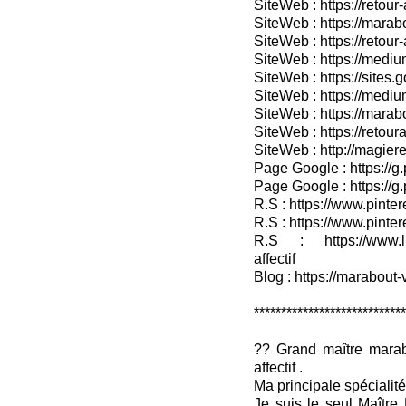
SiteWeb : https://retou
SiteWeb : https://marabo
SiteWeb : https://retour-
SiteWeb : https://medium
SiteWeb : https://sites.
SiteWeb : https://medium
SiteWeb : https://marab
SiteWeb : https://retour
SiteWeb : http://magieret
Page Google : https://g
Page Google : https://g
R.S : https://www.pinter
R.S : https://www.pinter
R.S : https://www.lin
affectif
Blog : https://marabout-
****************************
?? Grand maître marab
affectif .
Ma principale spécialité 
Je suis le seul Maître