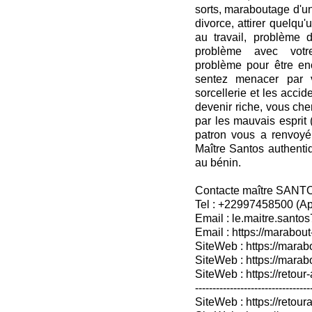
sorts, maraboutage d'u
divorce, attirer quelqu
au travail, problème 
problème avec votre
problème pour être en
sentez menacer par v
sorcellerie et les accide
devenir riche, vous ch
par les mauvais esprit 
patron vous a renvoyé
Maître Santos authentiq
au bénin.
Contacte maître SANT
Tel : +22997458500 (A
Email : le.maitre.sant
Email : https://marabout
SiteWeb : https://marab
SiteWeb : https://mara
SiteWeb : https://retour-
---------------------------------
SiteWeb : https://retoura