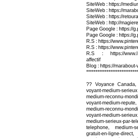
SiteWeb : https://medium
SiteWeb : https://marab
SiteWeb : https://retour
SiteWeb : http://magieret
Page Google : https://g
Page Google : https://g
R.S : https://www.pinter
R.S : https://www.pinter
R.S : https://www.lin
affectif
Blog : https://marabout-
****************************
?? Voyance Canada,
voyant-medium-serieu
medium-reconnu-mond
voyant-medium-reput
medium-reconnu-mon
voyant-medium-serieu
medium-serieux-par
telephone, medium-ser
gratuit-en-ligne-dire