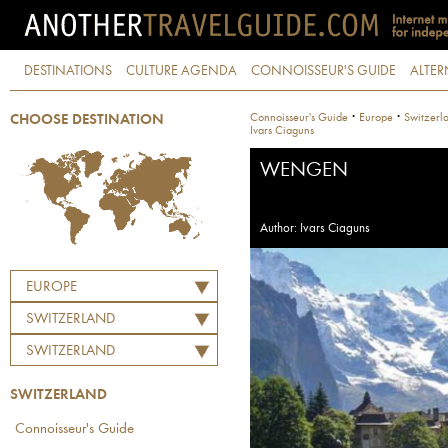
DESTINATIONS
CULTURE AGENDA
CONNOISSEUR'S GUIDE
ALTER
·
·
Connoisseur's Guide
Europe
Switzerl
CHOOSE DESTINATION
Ivars Ciaguns
WENGEN
Author: Ivars Ciaguns
EUROPE
SWITZERLAND
SWITZERLAND
SWITZERLAND
Connoisseur's Guide