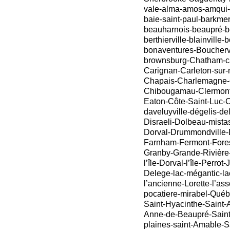
vale-alma-amos-amqui-
baie-saint-paul-barkme
beauharnois-beaupré-bé
berthierville-blainville-
bonaventures-Bouchervi
brownsburg-Chatham-ca
Carignan-Carleton-sur
Chapais-Charlemagne-
Chibougamau-Clermont
Eaton-Côte-Saint-Luc-C
daveluyville-dégelis-d
Disraeli-Dolbeau-mista
Dorval-Drummondville-
Farnham-Fermont-Forest
Granby-Grande-Rivière
l’île-Dorval-l’île-Perrot
Delege-lac-mégantic-la
l’ancienne-Lorette-l’as
pocatiere-mirabel-Québ
Saint-Hyacinthe-Saint-
Anne-de-Beaupré-Saint
plaines-saint-Amable-S