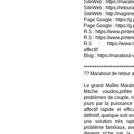
SiteWeb : https://marab
SiteWeb : https://retour
SiteWeb : http://magieret
Page Google : https://g
Page Google : https://g
R.S : https://www.pinter
R.S : https://www.pinter
R.S : https://www.lin
affectif
Blog : https://marabout-
***************************
?? Marabout de retour af
Le grand Maître Marab
fétiche vaudou,prêtr
problèmes de couple, rit
jours par la puissance
affectif rapide et effic
définitif, quelque soit v
une solution très rap
problème familiaux, avo
devenir riche par la