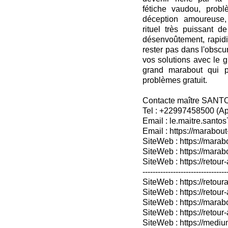
fétiche vaudou, prob
déception amoureuse, r
rituel très puissant 
désenvoûtement, rapidit
rester pas dans l'obscu
vos solutions avec le 
grand marabout qui p
problèmes gratuit.
Contacte maître SANT
Tel : +22997458500 (A
Email : le.maitre.sant
Email : https://marabout
SiteWeb : https://marab
SiteWeb : https://mara
SiteWeb : https://retour-
---------------------------------
SiteWeb : https://retoura
SiteWeb : https://retou
SiteWeb : https://marabo
SiteWeb : https://retour-
SiteWeb : https://medium