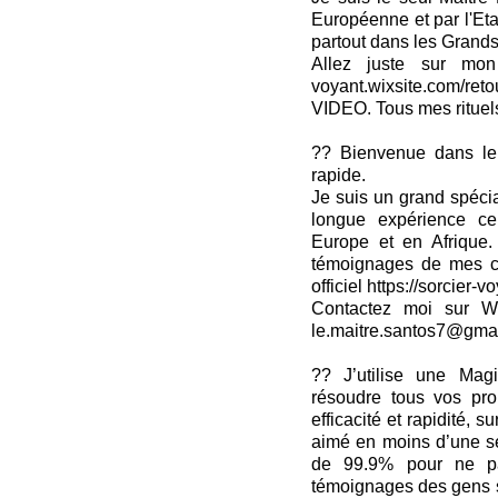
Européenne et par l'Eta
partout dans les Grands
Allez juste sur mon si
voyant.wixsite.com/reto
VIDEO. Tous mes rituels 
?? Bienvenue dans le 
rapide.
Je suis un grand spé
longue expérience cer
Europe et en Afrique
témoignages de mes cli
officiel https://sorcier-v
Contactez moi sur W
le.maitre.santos7@gma
?? J’utilise une Mag
résoudre tous vos pr
efficacité et rapidité, su
aimé en moins d’une se
de 99.9% pour ne pa
témoignages des gens s