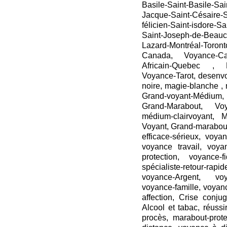
Basile-Saint-Basile-Sai
Jacque-Saint-Césaire-S
félicien-Saint-isdore-S
Saint-Joseph-de-Beauce
Lazard-Montréal-Toron
Canada, Voyance-C
Africain-Quebec , 
Voyance-Tarot, desenv
noire, magie-blanche , 
Grand-voyant-Médium
Grand-Marabout, Voya
médium-clairvoyant, 
Voyant, Grand-marabout
efficace-sérieux, voya
voyance travail, voya
protection, voyance-fi
spécialiste-retour-r
voyance-Argent, voy
voyance-famille, voyan
affection, Crise conj
Alcool et tabac, réuss
procès, marabout-prote