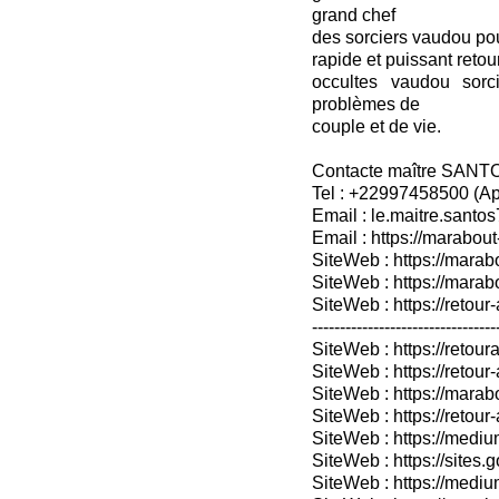
grand chef
des sorciers vaudou pour 
rapide et puissant retou
occultes vaudou sorc
problèmes de
couple et de vie.
Contacte maître SANT
Tel : +22997458500 (A
Email : le.maitre.sant
Email : https://marabout
SiteWeb : https://marab
SiteWeb : https://mara
SiteWeb : https://retour-
---------------------------------
SiteWeb : https://retoura
SiteWeb : https://retou
SiteWeb : https://marabo
SiteWeb : https://retour-
SiteWeb : https://medium
SiteWeb : https://sites.
SiteWeb : https://medium