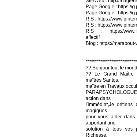
SiteWeb : http://magieret
Page Google : https://g
Page Google : https://g
R.S : https://www.pinter
R.S : https://www.pinter
R.S : https://www.lin
affectif
Blog : https://marabout-
****************************
?? Bonjour tout le mon
?? Le Grand Maître 
maîtres Santos,
maître en Travaux occul
PARAPSYCHOLOGUE-V
action dans
l'immédiat,Je détiens 
magiques
pour vous aider dans
apportant une
solution à tous vos 
Richesse,