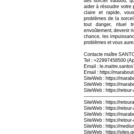
des sorcier vaudou, qu
aider à résoudre votre
claire et rapide, vo
problèmes de la sorcell
tout danger, rituel 
envoûtement, devenir ri
chance, les impuissanc
problèmes et vous aurez 
Contacte maître SANT
Tel : +22997458500 (A
Email : le.maitre.sant
Email : https://marabout
SiteWeb : https://marab
SiteWeb : https://mara
SiteWeb : https://retour-
---------------------------------
SiteWeb : https://retoura
SiteWeb : https://retou
SiteWeb : https://marabo
SiteWeb : https://retour-
SiteWeb : https://medium
SiteWeb : https://sites.