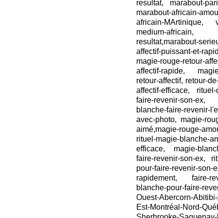
resultat, marabout-par
marabout-africain-amou
africain-MArtinique, v
medium-africain, m
resultat,marabout-serie
affectif-puissant-et-rap
magie-rouge-retour-aff
affectif-rapide, magie
retour-affectif, retour-d
affectif-efficace, ritue
faire-revenir-son-ex, 
blanche-faire-revenir-l
avec-photo, magie-rouge
aimé,magie-rouge-amour-e
rituel-magie-blanche-a
efficace, magie-blanche
faire-revenir-son-ex, r
pour-faire-revenir-s
rapidement, faire-re
blanche-pour-faire-reve
Ouest-Abercorn-Abitibi-
Est-Montréal-Nord-Qué
Sherbrooke-Saguenay-lé