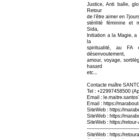
Justice, Anti balle, gl
Retour
de l'être aimer en 7jou
stérilité féminine et 
Sida,
Initiation a la Magie, a
la
spiritualité, au FA
désenvoutement,
amour, voyage, sortil
hasard
etc...
Contacte maître SANT
Tel : +22997458500 (A
Email : le.maitre.sant
Email : https://marabout
SiteWeb : https://marab
SiteWeb : https://mara
SiteWeb : https://retour-
---------------------------------
SiteWeb : https://retoura